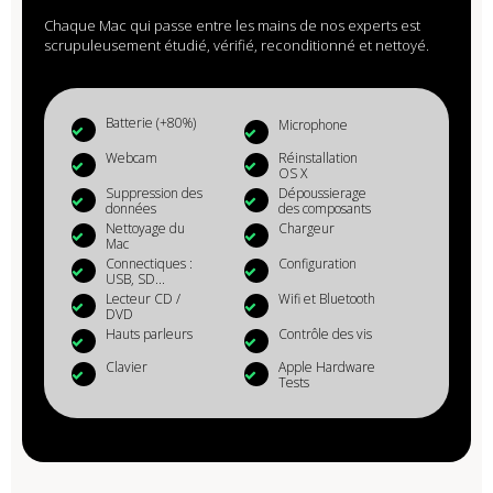
Chaque Mac qui passe entre les mains de nos experts est
scrupuleusement étudié, vérifié, reconditionné et nettoyé.
Batterie (+80%)
Microphone
Webcam
Réinstallation
OS X
Suppression des
Dépoussierage
données
des composants
Nettoyage du
Chargeur
Mac
Connectiques :
Configuration
USB, SD...
Lecteur CD /
Wifi et Bluetooth
DVD
Hauts parleurs
Contrôle des vis
Clavier
Apple Hardware
Tests