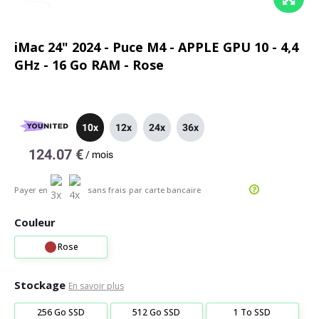
iMac 24" 2024 - Puce M4 - APPLE GPU 10 - 4,4
GHz - 16 Go RAM - Rose
10x
12x
24x
36x
124.07 €
/
mois
Payer en
sans frais
par carte bancaire
Couleur
Rose
Stockage
En savoir plus
256 Go SSD
512 Go SSD
1 To SSD