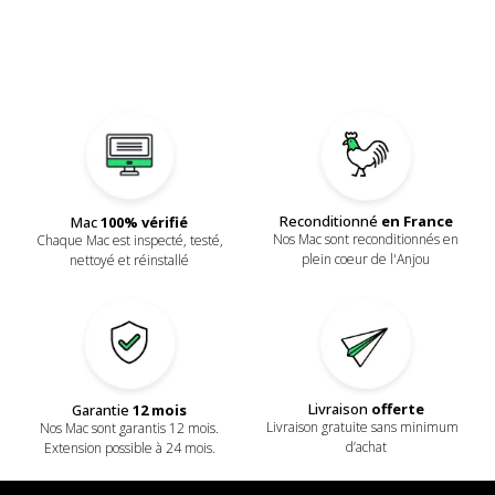
Reconditionné
en France
Mac
100% vérifié
Nos Mac sont reconditionnés en
Chaque Mac est inspecté, testé,
plein coeur de l'Anjou
nettoyé et réinstallé
Livraison
offerte
Garantie
12 mois
Livraison gratuite sans minimum
Nos Mac sont garantis 12 mois.
d’achat
Extension possible à 24 mois.