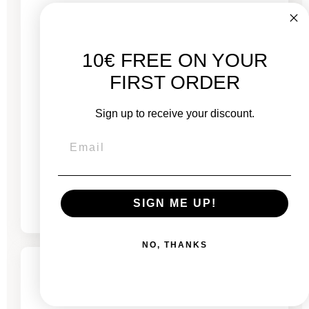
10€ FREE ON YOUR
FIRST ORDER
Sign up to receive your discount.
Clavier Apple Magic Keyboard 2015 Argent
Prix
58,00 €
SIGN ME UP!
NO, THANKS