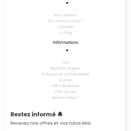
Avis Okamac
Qui sommes-nous ?
Garantie
Le blog
Informations
CGV
Mentions légales
Politique de confidentialité
Cookies
Offre étudiante
Plan du site
Besoin d'aide ?
Restez informé 🔔
Recevez nos offres et nos tutos Mac