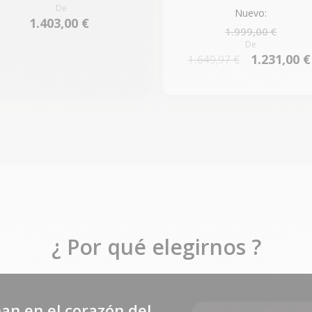
De
Nuevo:
1.403,00 €
1.999,00 €
De
1.231,00 €
1.649,97 €
¿ Por qué elegirnos ?
an en el corazón del