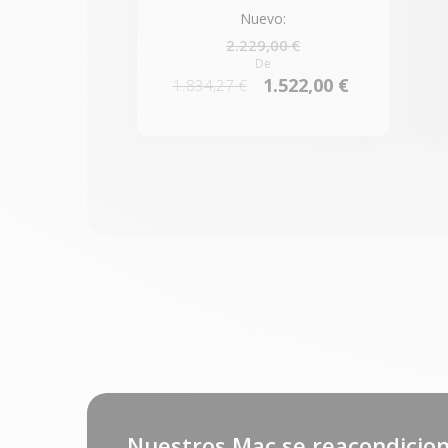
Nuevo:
2.229,00 €
De
1.522,00 €
1.834,27 €
Nuestros Mac se reacondicion