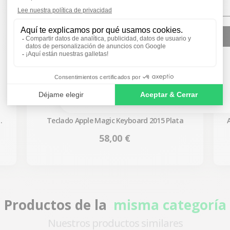
SIGN ME UP!
NO, THANKS
-
Teclado Apple Magic Keyboard 2015 Plata
Precio
58,00 €
Productos de la
misma categoría
Nuestros productos similares