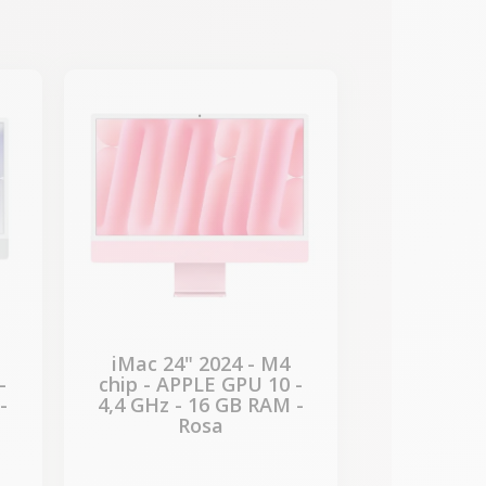
-331,67 €
REBAJAS
iMac 24" 2024 - M4
-
chip - APPLE GPU 10 -
-
4,4 GHz - 16 GB RAM -
Rosa