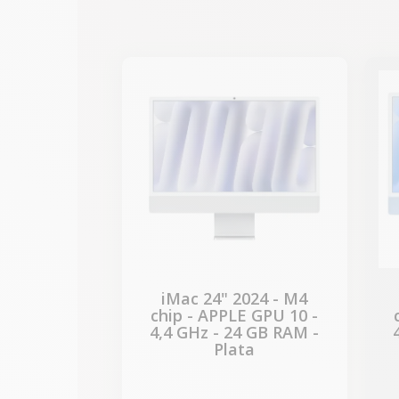
-312,27 €
REBAJAS
iMac 24" 2024 - M4
chip - APPLE GPU 10 -
4,4 GHz - 24 GB RAM -
Plata