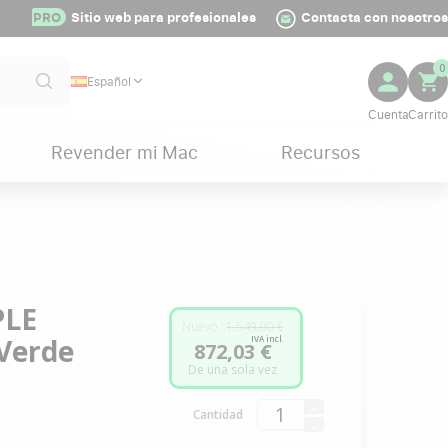
PRO
Sitio web para profesionales
Contacta con nosotros
0
Español
Revender mi Mac
Recursos
PLE
Nuevo :
1.549,00 €
 Verde
IVA incl.
872,03 €
De una sola vez
Cantidad