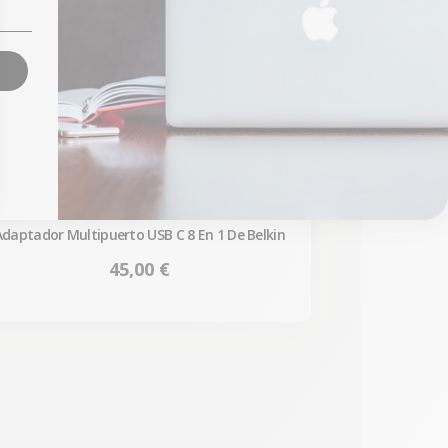
Adaptador Multipuerto USB C 8 En 1 De Belkin
Precio
45,00 €