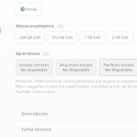
Verde
Almacenamiento
Más
256 GB SSD
512 GB SSD
1 TB SSD
2 TB SSD
Apariencia
Más
Estado correcto
Muy buen estado
Perfecto estado
No disponible
No disponible
No disponible
Producto 100% funcional, reacondicionado por nuestros expertos
Micro rasguños o rayones superficiales, invisibles a más de 20 cm
Pantalla como nueva.
Descripción
Ficha técnica