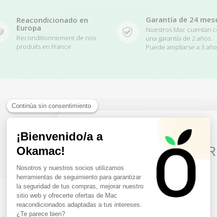
Garantía de 24 mes
Reacondicionado en
Europa
Nuestros Mac cuentan 
Reconditionnement de nos
una garantía de 2 años.
produits en France
Puede ampliarse a 3 año
Related Products
10€ FREE ON YOUR
FIRST ORDER
Sign up to receive your discount.