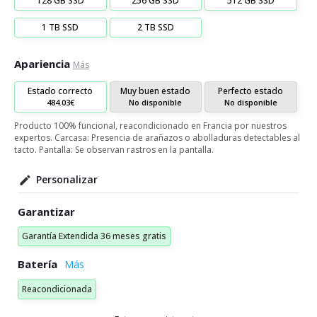
128 GB SSD
256 GB SSD
512 GB SSD
1 TB SSD
2 TB SSD
Apariencia
Más
Estado correcto
Muy buen estado
Perfecto estado
484.03€
No disponible
No disponible
Producto 100% funcional, reacondicionado en Francia por nuestros
expertos. Carcasa: Presencia de arañazos o abolladuras detectables al
tacto. Pantalla: Se observan rastros en la pantalla.
Personalizar
Garantizar
Garantía Extendida 36 meses gratis
Batería
Reacondicionada