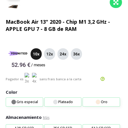
MacBook Air 13" 2020 - Chip M1 3,2 GHz -
APPLE GPU 7 - 8 GB de RAM
10x
12x
24x
36x
52.96 €
/
meses
Pagador es
sans frais
banca a la carta
Color
Gris especial
Plateado
Oro
Almacenamiento
Más