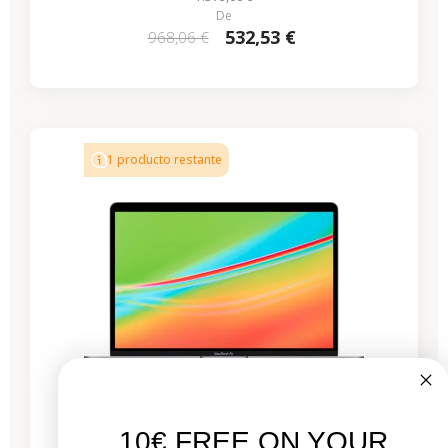
De
532,53 €
968,06 €
-337,56 €
REBAJAS
1 producto restante
10€ FREE ON YOUR