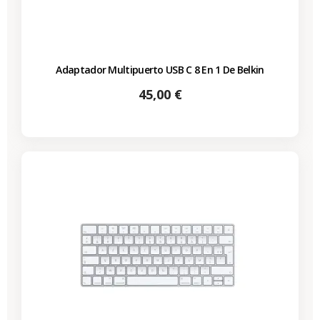
Adaptador Multipuerto USB C 8 En 1 De Belkin
Precio
45,00 €