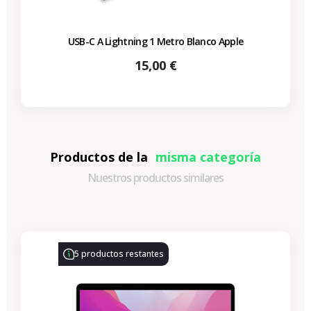
USB-C A Lightning 1 Metro Blanco Apple
Precio
15,00 €
Productos de la
misma categoría
Nuestros productos similares
-330,77 €
REBAJAS
5 productos restantes