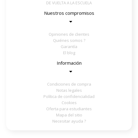
DE VUELTA A LA ESCUELA
Nuestros compromisos
Opiniones de clientes
Quiénes somos ?
Garantía
El blog
Información
Condiciones de compra
Notas legales
Política de confidencialidad
Cookies
Oferta para estudiantes
Mapa del sitio
Necesitar ayuda ?