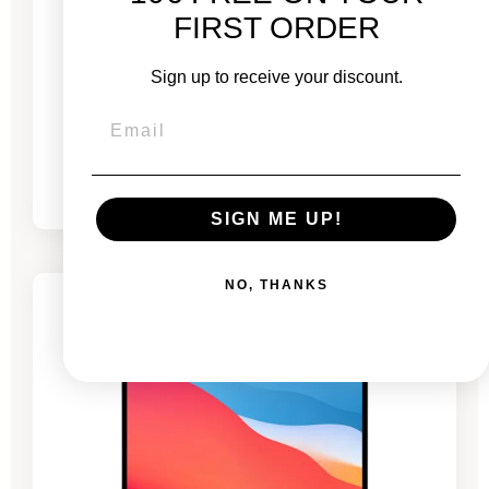
MacBook Air de 13" 2020 - Intel i7 1,2 GHz -
16 GB de RAM
FIRST ORDER
Sign up to receive your discount.
Nuevo:
1.499,00 €
De
488,88 €
826,44 €
SIGN ME UP!
-323,01 €
REBAJAS
NO, THANKS
5 productos restantes