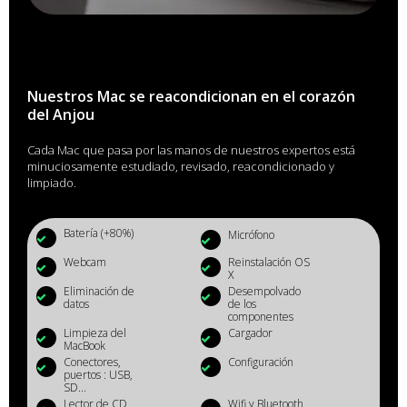
Nuestros Mac se reacondicionan en el corazón
del Anjou
Cada Mac que pasa por las manos de nuestros expertos está
minuciosamente estudiado, revisado, reacondicionado y
limpiado.
Batería (+80%)
Micrófono
Webcam
Reinstalación OS
X
Eliminación de
Desempolvado
datos
de los
componentes
Limpieza del
Cargador
MacBook
Conectores,
Configuración
puertos : USB,
SD...
Lector de CD
Wifi y Bluetooth