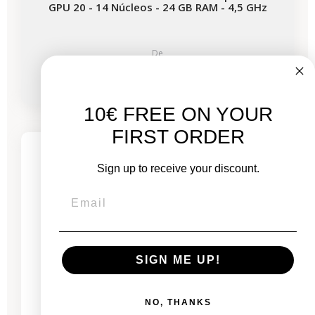
GPU 20 - 14 Núcleos - 24 GB RAM - 4,5 GHz
De
1.861,00 €
2.686,00 €
10€ FREE ON YOUR
-722,65 €
REBAJAS
FIRST ORDER
5 productos restantes
Sign up to receive your discount.
SIGN ME UP!
NO, THANKS