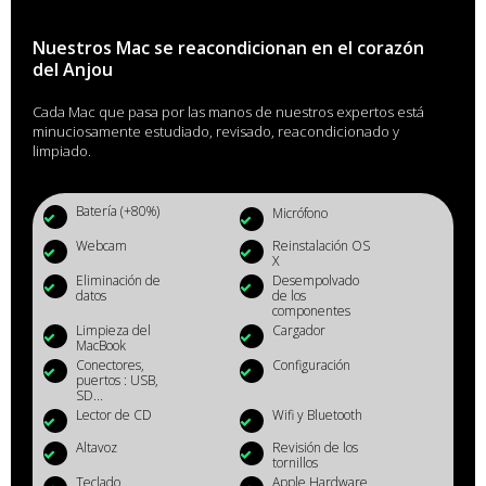
Nuestros Mac se reacondicionan en el corazón
del Anjou
Cada Mac que pasa por las manos de nuestros expertos está
minuciosamente estudiado, revisado, reacondicionado y
limpiado.
Batería (+80%)
Micrófono
Webcam
Reinstalación OS
X
Eliminación de
Desempolvado
datos
de los
componentes
Limpieza del
Cargador
MacBook
Conectores,
Configuración
puertos : USB,
SD...
Lector de CD
Wifi y Bluetooth
Altavoz
Revisión de los
tornillos
Teclado
Apple Hardware