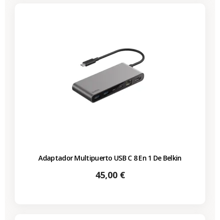
Adaptador Multipuerto USB C 8 En 1 De Belkin
Precio
45,00 €