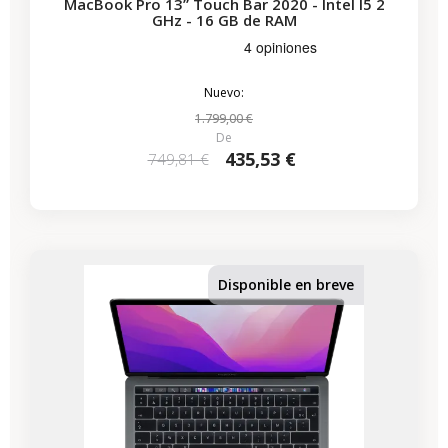
MacBook Pro 13” Touch Bar 2020 - Intel I5 2
GHz - 16 GB de RAM
Nuevo:
1.799,00 €
De
435,53 €
749,81 €
-224,07 €
REBAJAS
Disponible en breve