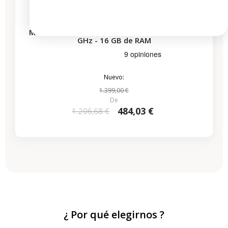
MacBook Pro 16" Touch Bar 2019 - Intel i7 2,6
GHz - 16 GB de RAM
Nuevo:
1.399,00 €
De
484,03 €
1.206,68 €
¿ Por qué elegirnos ?