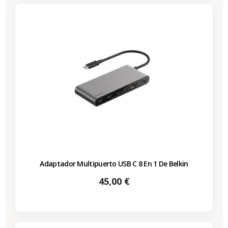
Adaptador Multipuerto USB C 8 En 1 De Belkin
Precio
45,00 €