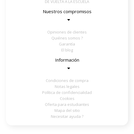
DE VUELTA A LA ESCUELA
Nuestros compromisos
Opiniones de clientes
Quiénes somos ?
Garantía
El blog
Información
Condiciones de compra
Notas legales
Política de confidencialidad
Cookies
Oferta para estudiantes
Mapa del sitio
Necesitar ayuda ?