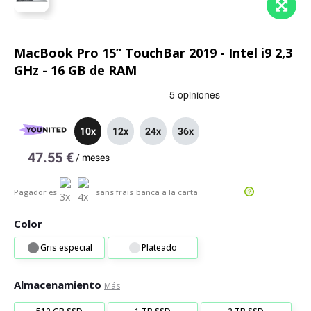
MacBook Pro 15” TouchBar 2019 - Intel i9 2,3
GHz - 16 GB de RAM
10x
12x
24x
36x
47.55 €
/
meses
Pagador es
sans frais
banca a la carta
Color
Gris especial
Plateado
Almacenamiento
Más