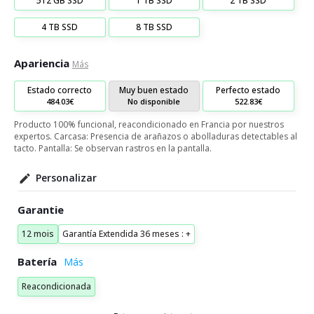
512 GB SSD
1 TB SSD
2 TB SSD
4 TB SSD
8 TB SSD
Apariencia
Más
Estado correcto
Muy buen estado
Perfecto estado
484.03€
No disponible
522.83€
Producto 100% funcional, reacondicionado en Francia por nuestros
expertos. Carcasa: Presencia de arañazos o abolladuras detectables al
tacto. Pantalla: Se observan rastros en la pantalla.
Personalizar
Garantie
12 mois
Garantía Extendida 36 meses : +
Batería
Reacondicionada