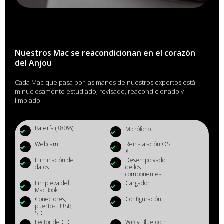
Nuestros Mac se reacondicionan en el corazón
del Anjou
Cada Mac que pasa por las manos de nuestros expertos está
minuciosamente estudiado, revisado, reacondicionado y
limpiado.
Batería (+80%)
Micrófono
Webcam
Reinstalación OS
X
Eliminación de
Desempolvado
datos
de los
componentes
Limpieza del
Cargador
MacBook
Conectores,
Configuración
puertos : USB,
SD...
Lector de CD
Wifi y Bluetooth