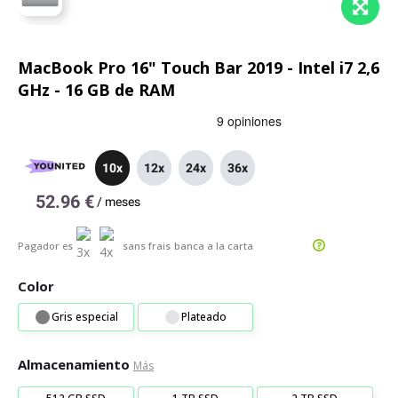
MacBook Pro 16" Touch Bar 2019 - Intel i7 2,6
GHz - 16 GB de RAM
10x
12x
24x
36x
52.96 €
/
meses
Pagador es
sans frais
banca a la carta
Color
Gris especial
Plateado
Almacenamiento
Más