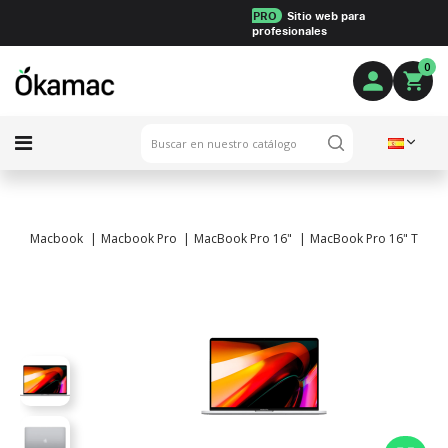
PRO
Sitio web para
profesionales
0
Macbook
Macbook Pro
MacBook Pro 16"
MacBook Pro 16" Touch B