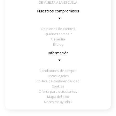
DE VUELTA A LA ESCUELA
Nuestros compromisos
Opiniones de clientes
Quiénes somos ?
Garantía
El blog
Información
Condiciones de compra
Notas legales
Política de confidencialidad
Cookies
Oferta para estudiantes
Mapa del sitio
Necesitar ayuda ?