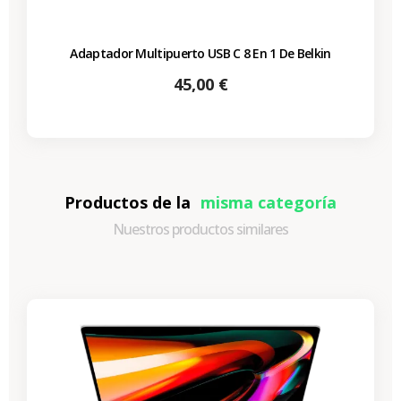
Adaptador Multipuerto USB C 8 En 1 De Belkin
Precio
45,00 €
Productos de la
misma categoría
Nuestros productos similares
-530,59 €
REBAJAS