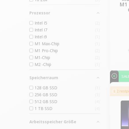
M1 
Prozessor
Intel I5
2
Intel I7
1
Intel i9
1
M1 Max-Chip
1
M1 Pro-Chip
2
M1-Chip
2
M2 -Chip
1
SAL
Speicherraum
128 GB SSD
1
2 rest
256 GB SSD
3
512 GB SSD
4
1 TB SSD
4
Arbeitsspeicher Größe