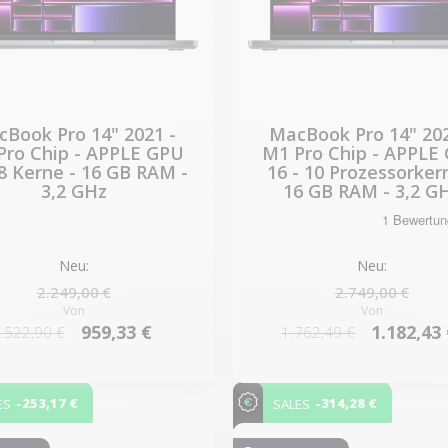
Book Pro 14" 2021 -
MacBook Pro 14" 202
Pro Chip - APPLE GPU
M1 Pro Chip - APPLE
 8 Kerne - 16 GB RAM -
16 - 10 Prozessorker
3,2 GHz
16 GB RAM - 3,2 G
Neu:
Neu:
2.249,00 €
2.749,00 €
Von
Von
959,33 €
1.182,43
.522,90 €
1.762,49 €
-253,17 €
-314,28 €
ES
SALES