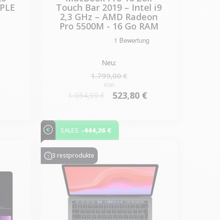
PPLE
Touch Bar 2019 – Intel i9
M
2,3 GHz – AMD Radeon
Pro 5500M - 16 Go RAM
Neu:
1.799,00 €
Von
523,80 €
1.054,39 €
-444,26 €
SALES
3 restprodukte