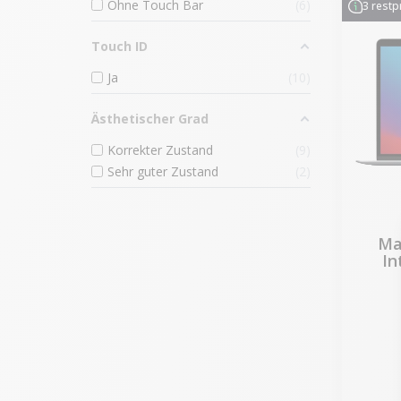
Ohne Touch Bar
6
3 rest
Touch ID
Ja
10
Ästhetischer Grad
Korrekter Zustand
9
Sehr guter Zustand
2
Ma
In