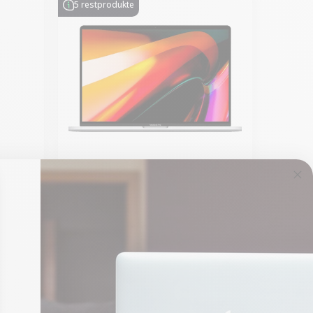
5 restprodukte
ll
MacBook Pro 16 Zoll
l i5
Touch Bar 2019 – Intel i7
M
2,6 GHz – 16 GB RAM
Neu:
1.399,00 €
Von