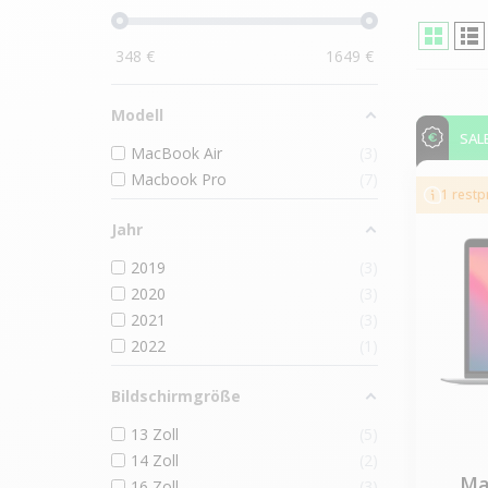
348
€
1649
€
Modell
SAL
MacBook Air
3
Macbook Pro
7
1 rest
Jahr
2019
3
2020
3
2021
3
2022
1
Bildschirmgröße
13 Zoll
5
14 Zoll
2
Ma
16 Zoll
3