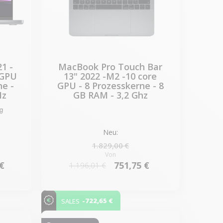
1 -
MacBook Pro Touch Bar
 GPU
13" 2022 -M2 -10 core
ne -
GPU - 8 Prozesskerne - 8
Hz
GB RAM - 3,2 Ghz
Neu:
1.829,00 €
Von
 €
751,75 €
1.196,01 €
-722,65 €
SALES