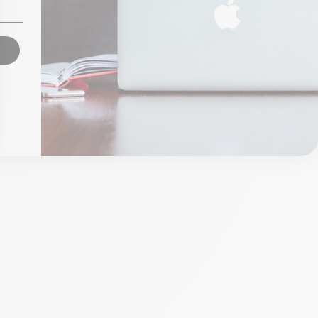
484,03 €
1.206,68 €