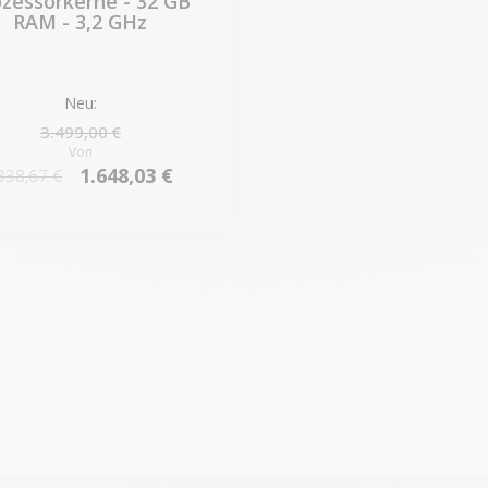
ozessorkerne - 32 GB
RAM - 3,2 GHz
Neu:
3.499,00 €
Von
1.648,03 €
338,67 €