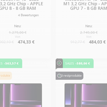
3,2 GHz Chip - APPLE
M1 3,2 GHz Chip - A
GPU 8 - 8 GB RAM
GPU 7 - 8 GB RA
Neu:
Neu:
1.279,00 €
2.749,00 €
Von
Von
474,33 €
484,03 €
902,10 €
912,77 €
-563,57 €
-580,06 €
ES
SALES
produkte
3 restprodukte