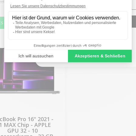
377,33 €
435,53 €
630,50 €
749,81 €
SIGN ME UP!
-690,64 €
ES
NO, THANKS
Book Pro 16" 2021 -
 MAX Chip - APPLE
GPU 32 - 10