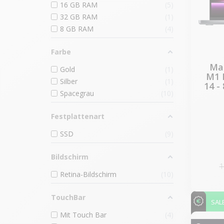
16 GB RAM
5
32 GB RAM
1
8 GB RAM
4
Farbe
Mac
Gold
1
M1 
Silber
1
14 -
Spacegrau
10
Festplattenart
SSD
9
Bildschirm
1
Retina-Bildschirm
10
TouchBar
SAL
Mit Touch Bar
4