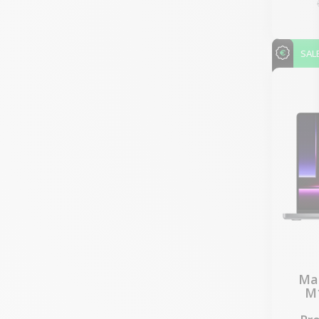
SAL
Mac
M1