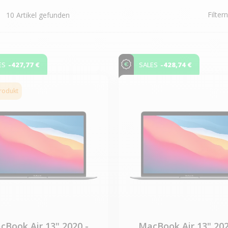
Filter
10 Artikel gefunden
-427,77 €
-428,74 €
ES
SALES
produkt
cBook Air 13" 2020 -
MacBook Air 13" 202