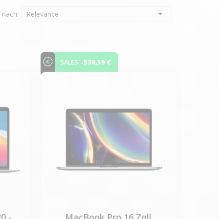

n nach:
Relevance
-530,59 €
SALES
0 -
MacBook Pro 16 Zoll