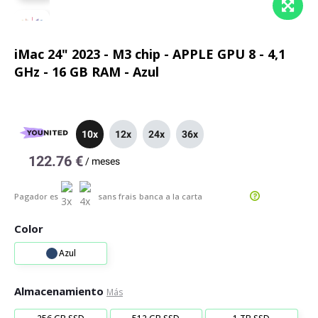
iMac 24" 2023 - M3 chip - APPLE GPU 8 - 4,1
GHz - 16 GB RAM - Azul
10x
12x
24x
36x
122.76 €
/
meses
Pagador es
sans frais
banca a la carta
Color
Azul
Almacenamiento
Más