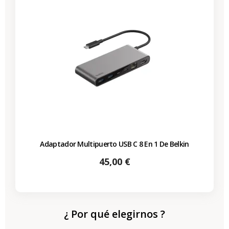
Adaptador Multipuerto USB C 8 En 1 De Belkin
Precio
45,00 €
¿ Por qué elegirnos ?