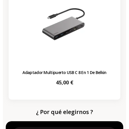
Adaptador Multipuerto USB C 8 En 1 De Belkin
Precio
45,00 €
¿ Por qué elegirnos ?