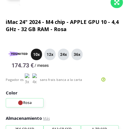
iMac 24" 2024 - M4 chip - APPLE GPU 10 - 4,4
GHz - 32 GB RAM - Rosa
10x
12x
24x
36x
174.73 €
/
meses
Pagador es
sans frais
banca a la carta
Color
Rosa
Almacenamiento
Más