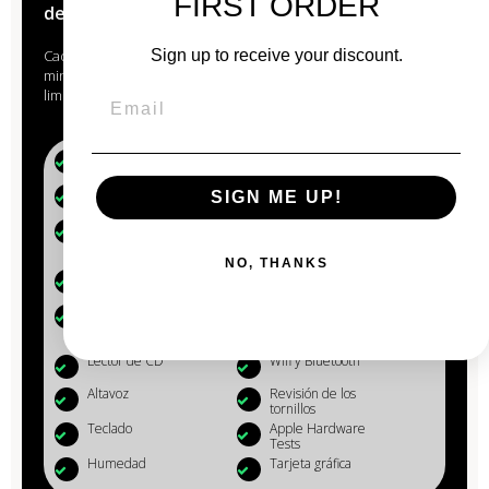
FIRST ORDER
del Anjou
Cada Mac que pasa por las manos de nuestros expertos está
Sign up to receive your discount.
minuciosamente estudiado, revisado, reacondicionado y
limpiado.
Batería (+80%)
Micrófono
Webcam
Reinstalación OS
SIGN ME UP!
X
Eliminación de
Desempolvado
datos
de los
componentes
NO, THANKS
Limpieza del
Cargador
MacBook
Conectores,
Configuración
puertos : USB,
SD...
Lector de CD
Wifi y Bluetooth
Altavoz
Revisión de los
tornillos
Teclado
Apple Hardware
Tests
Humedad
Tarjeta gráfica