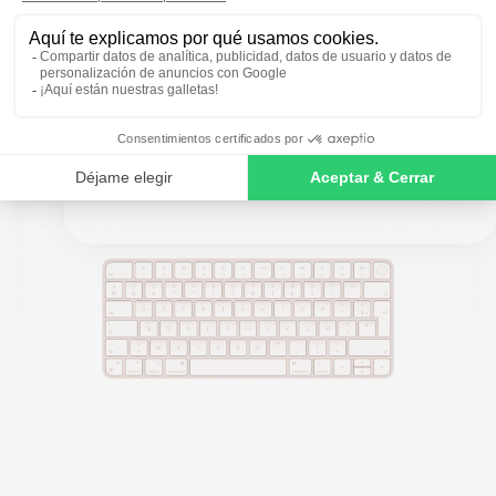
De
109,00 €
SIGN ME UP!
NO, THANKS