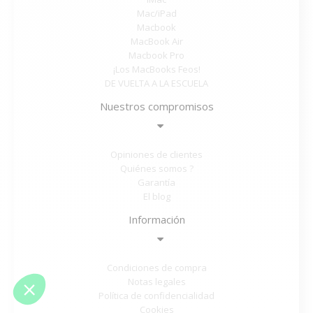
Mac/iPad
Macbook
MacBook Air
Macbook Pro
¡Los MacBooks Feos!
DE VUELTA A LA ESCUELA
Nuestros compromisos
Opiniones de clientes
Quiénes somos ?
Garantía
El blog
Información
Condiciones de compra
Notas legales
Política de confidencialidad
Cookies