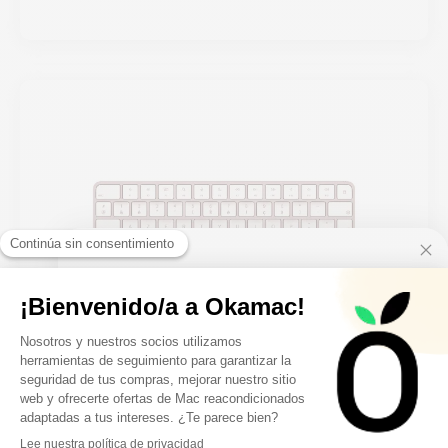
10€ FREE ON YOUR
FIRST ORDER
Sign up to receive your discount.
El teclado Apple El teclado mágico 2 rosa