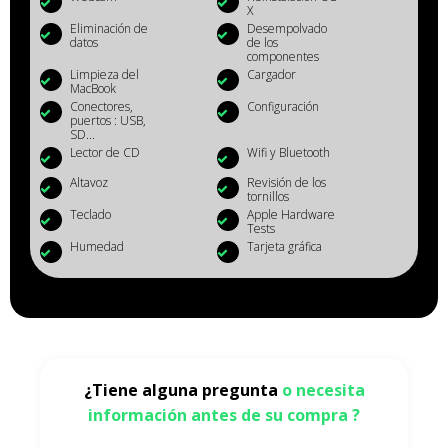
X
Eliminación de
Desempolvado
datos
de los
componentes
Limpieza del
Cargador
MacBook
Conectores,
Configuración
puertos : USB,
SD...
Lector de CD
Wifi y Bluetooth
Altavoz
Revisión de los
tornillos
Teclado
Apple Hardware
Tests
Humedad
Tarjeta gráfica
¿Tiene alguna pregunta
o necesita
información antes de su compra ?