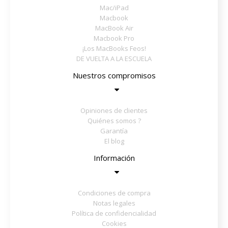
Mac/iPad
Macbook
MacBook Air
Macbook Pro
¡Los MacBooks Feos!
DE VUELTA A LA ESCUELA
Nuestros compromisos
Opiniones de clientes
Quiénes somos ?
Garantía
El blog
Información
Condiciones de compra
Notas legales
Política de confidencialidad
Cookies