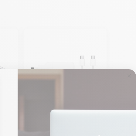
c
Cargador del MacBook
BC -
Apple USBC 140W -
MacBook Pr de 16
pulgadas para el año