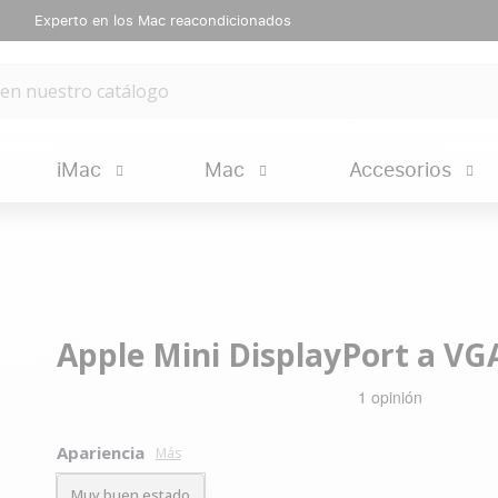
Experto en los Mac reacondicionados
iMac
Mac
Accesorios
Apple Mini DisplayPort a VG
Apariencia
Más
Muy buen estado