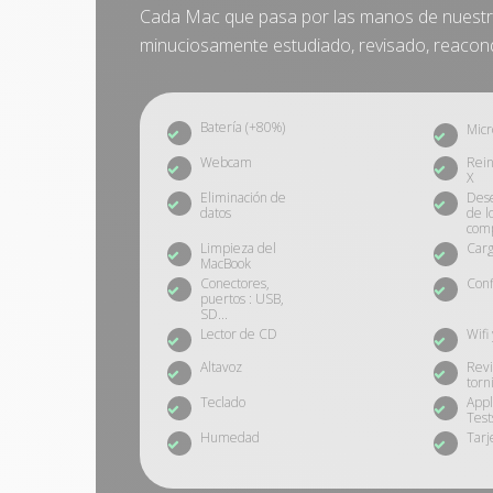
Cada Mac que pasa por las manos de nuestr
minuciosamente estudiado, revisado, reacond
Batería (+80%)
Micr
Webcam
Rein
X
Eliminación de
Des
datos
de l
com
Limpieza del
Car
MacBook
Conectores,
Conf
puertos : USB,
SD...
Lector de CD
Wifi
Altavoz
Revi
torni
Teclado
App
Test
Humedad
Tarj