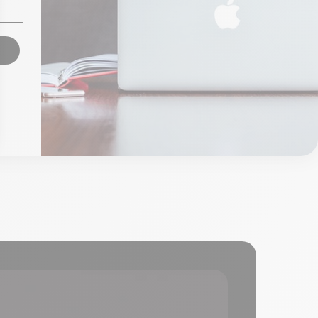
2021 y 2023
De
85,00 €