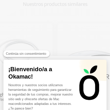
Nuestros productos similares
10€ FREE ON YOUR
FIRST ORDER
ightning hacia USB 1
Ratón Apple Magi
Sign up to receive your discount.
metro blanco Apple
Mouse 3 sin cable US
Blanco