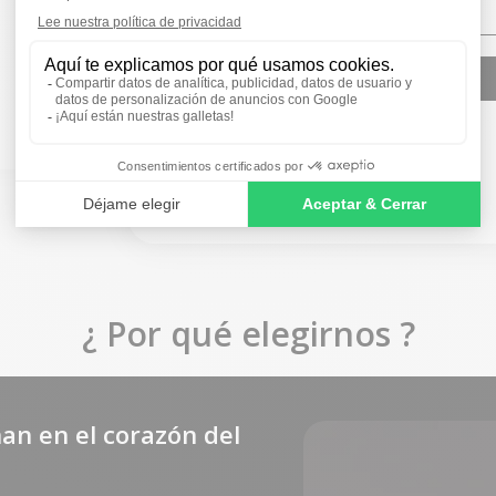
De
13,00 €
De
79,00 €
SIGN ME UP!
NO, THANKS
¿ Por qué elegirnos ?
an en el corazón del