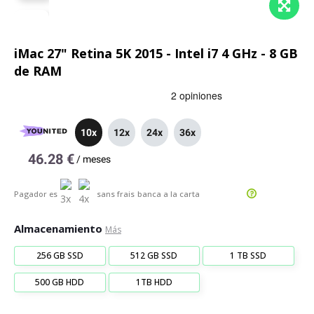
iMac 27" Retina 5K 2015 - Intel i7 4 GHz - 8 GB
de RAM
10x
12x
24x
36x
46.28 €
/
meses
Pagador es
sans frais
banca a la carta
Almacenamiento
Más
256 GB SSD
512 GB SSD
1 TB SSD
500 GB HDD
1TB HDD