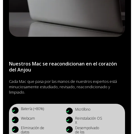
Nuestros Mac se reacondicionan en el corazón
del Anjou
Cada Mac que pasa por las manos de nuestros expertos está
minuciosamente estudiado, revisado, reacondicionado y
limpiado.
Batería (+80%)
Micrófono
Webcam
Reinstalación OS
X
Eliminación de
Desempolvado
datos
de los