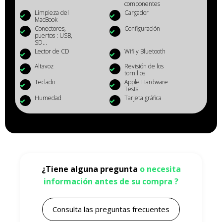
componentes
Limpieza del
Cargador
MacBook
Conectores,
Configuración
puertos : USB,
SD...
Lector de CD
Wifi y Bluetooth
Altavoz
Revisión de los
tornillos
Teclado
Apple Hardware
Tests
Humedad
Tarjeta gráfica
¿Tiene alguna pregunta
o necesita
información antes de su compra ?
Consulta las preguntas frecuentes