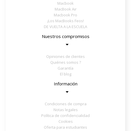
Macbook
MacBook Air
Macbook Pro
¡Los MacBooks Feos!
DE VUELTA A LA ESCUELA
Nuestros compromisos
Opiniones de clientes
Quiénes somos ?
Garantía
El blog
Información
Condiciones de compra
Notas legales
Política de confidencialidad
Cookies
Oferta para estudiantes