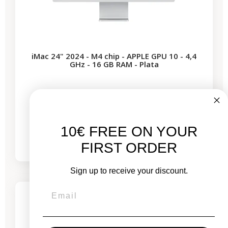
iMac 24" 2024 - M4 chip - APPLE GPU 10 - 4,4
GHz - 16 GB RAM - Plata
Nuevo:
1.999,00 €
De
10€ FREE ON YOUR
1.231,00 €
1.649,97 €
FIRST ORDER
Sign up to receive your discount.
-331,67 €
REBAJAS