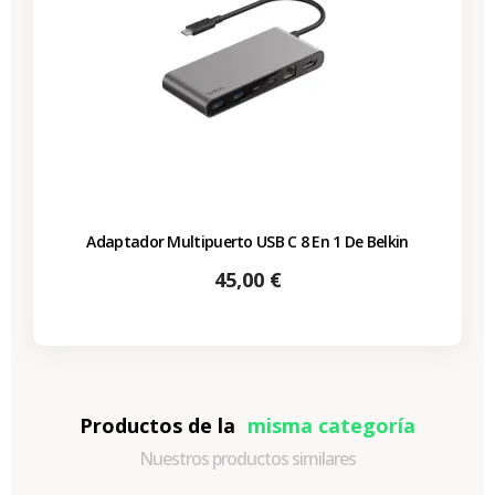
Adaptador Multipuerto USB C 8 En 1 De Belkin
Precio
45,00 €
Productos de la
misma categoría
Nuestros productos similares