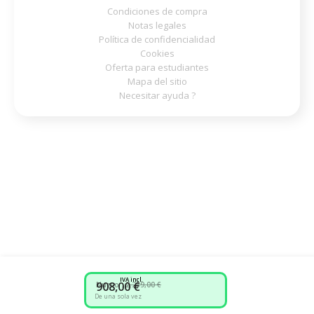
Condiciones de compra
Notas legales
Política de confidencialidad
Cookies
Oferta para estudiantes
Mapa del sitio
Necesitar ayuda ?
IVA incl.
908,00 €
Nuevo :
2.289,00 €
De una sola vez