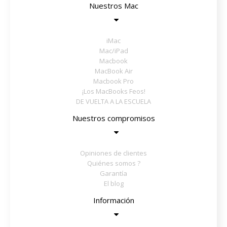
Nuestros Mac
iMac
Mac/iPad
Macbook
MacBook Air
Macbook Pro
¡Los MacBooks Feos!
DE VUELTA A LA ESCUELA
Nuestros compromisos
Opiniones de clientes
Quiénes somos ?
Garantía
El blog
Información