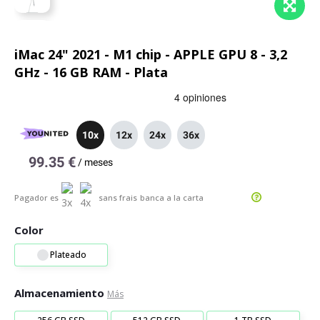
iMac 24" 2021 - M1 chip - APPLE GPU 8 - 3,2
GHz - 16 GB RAM - Plata
10x
12x
24x
36x
99.35 €
/
meses
Pagador es
sans frais
banca a la carta
Color
Plateado
Almacenamiento
Más