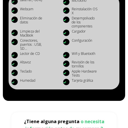
Micrófono
Webcam
Reinstalación OS
X
Eliminación de
Desempolvado
datos
de los
componentes
Limpieza del
Cargador
MacBook
Conectores,
Configuración
puertos : USB,
SD...
Lector de CD
Wifi y Bluetooth
Altavoz
Revisión de los
tornillos
Teclado
Apple Hardware
Tests
Humedad
Tarjeta gráfica
¿Tiene alguna pregunta
o necesita