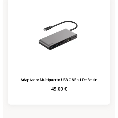
Adaptador Multipuerto USB C 8 En 1 De Belkin
Precio
45,00 €