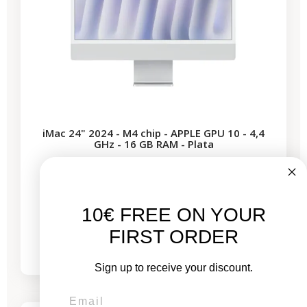
iMac 24" 2024 - M4 chip - APPLE GPU 10 - 4,4
GHz - 16 GB RAM - Plata
Nuevo:
10€ FREE ON YOUR
1.999,00 €
De
FIRST ORDER
1.231,00 €
1.649,97 €
Sign up to receive your discount.
-331,67 €
REBAJAS