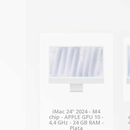
-312,27 €
REBAJAS
iMac 24" 2024 - M4
chip - APPLE GPU 10 -
4,4 GHz - 24 GB RAM -
Plata