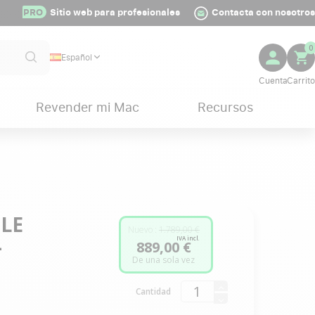
PRO
Sitio web para profesionales
Contacta con nosotros
0
Español
Revender mi Mac
Recursos
PLE
Nuevo :
1.789,00 €
-
IVA incl.
889,00 €
De una sola vez
Cantidad