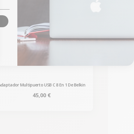
Adaptador Multipuerto USB C 8 En 1 De Belkin
Precio
45,00 €