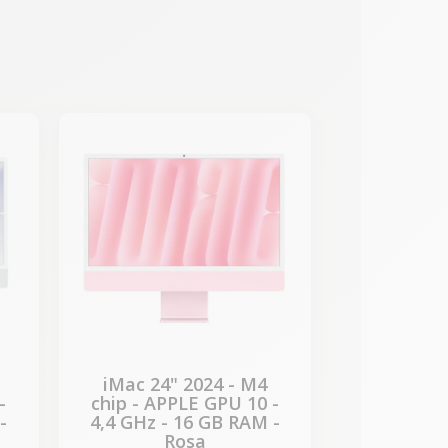
-331,67 €
REBAJAS
iMac 24" 2024 - M4
-
chip - APPLE GPU 10 -
-
4,4 GHz - 16 GB RAM -
Rosa