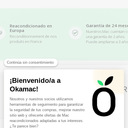
Garantía de 24 mes
Reacondicionado en
Europa
Nuestros Mac cuentan 
Reconditionnement de nos
una garantía de 2 años.
produits en France
Puede ampliarse a 3 año
10€ FREE ON YOUR
FIRST ORDER
Related Products
Sign up to receive your discount.