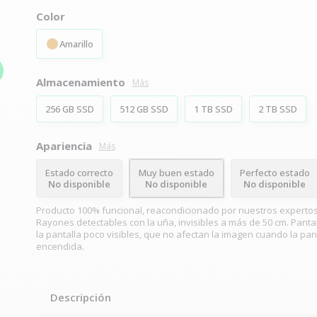
Color
Amarillo
Almacenamiento
Más
256 GB SSD
512 GB SSD
1 TB SSD
2 TB SSD
Apariencia
Más
Estado correcto
Muy buen estado
Perfecto estado
No disponible
No disponible
No disponible
Producto 100% funcional, reacondicionado por nuestros expertos
Rayones detectables con la uña, invisibles a más de 50 cm. Pantal
la pantalla poco visibles, que no afectan la imagen cuando la pan
encendida.
Descripción