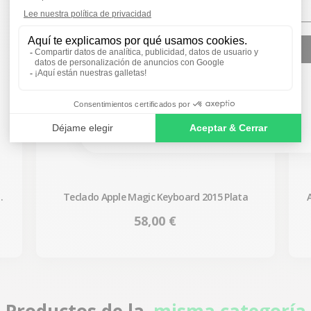
SIGN ME UP!
NO, THANKS
-
Teclado Apple Magic Keyboard 2015 Plata
Precio
58,00 €
Productos de la
misma categoría