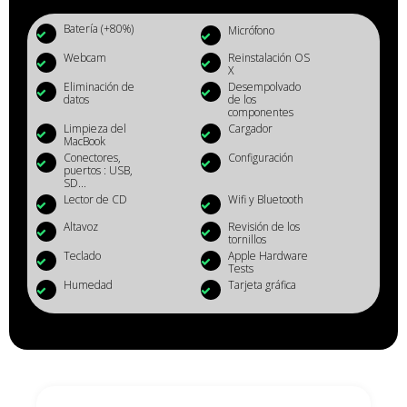
Batería (+80%)
Micrófono
Webcam
Reinstalación OS
X
Eliminación de
Desempolvado
datos
de los
componentes
Limpieza del
Cargador
MacBook
Conectores,
Configuración
puertos : USB,
SD...
Lector de CD
Wifi y Bluetooth
Altavoz
Revisión de los
tornillos
Teclado
Apple Hardware
Tests
Humedad
Tarjeta gráfica