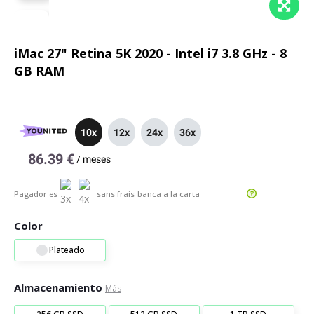
iMac 27" Retina 5K 2020 - Intel i7 3.8 GHz - 8
GB RAM
10x
12x
24x
36x
86.39 €
/
meses
Pagador es
sans frais
banca a la carta
Color
Plateado
Almacenamiento
Más