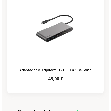
Adaptador Multipuerto USB C 8 En 1 De Belkin
Precio
45,00 €