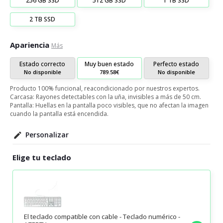
256 GB SSD
512 GB SSD
1 TB SSD
2 TB SSD
Apariencia
Más
Estado correcto
Muy buen estado
Perfecto estado
No disponible
789.58€
No disponible
Producto 100% funcional, reacondicionado por nuestros expertos.
Carcasa: Rayones detectables con la uña, invisibles a más de 50 cm.
Pantalla: Huellas en la pantalla poco visibles, que no afectan la imagen
cuando la pantalla está encendida.
Personalizar
Elige tu teclado
El teclado compatible con cable - Teclado numérico -