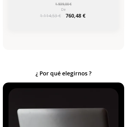
1.939,00 €
De
760,48 €
1.114,53 €
¿ Por qué elegirnos ?