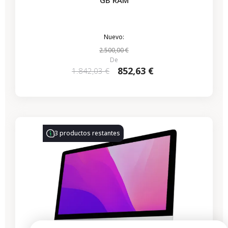
GB RAM
Nuevo:
2.500,00 €
De
852,63 €
1.842,03 €
-339,50 €
REBAJAS
3 productos restantes