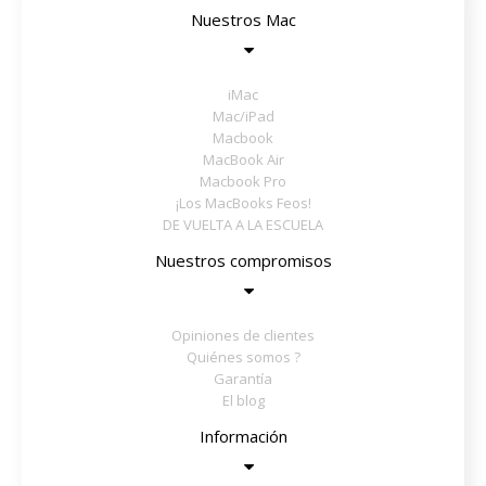
Nuestros Mac
iMac
Mac/iPad
Macbook
MacBook Air
Macbook Pro
¡Los MacBooks Feos!
DE VUELTA A LA ESCUELA
Nuestros compromisos
Opiniones de clientes
Quiénes somos ?
Garantía
El blog
Información