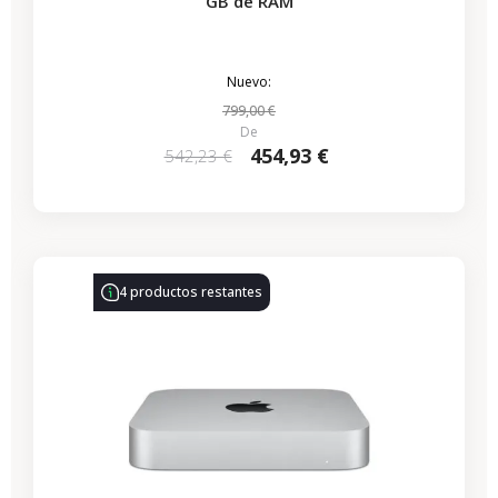
GB de RAM
Nuevo:
799,00 €
De
454,93 €
542,23 €
4 productos restantes