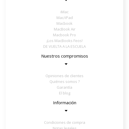
iMac
Mac/iPad
Macbook
MacBook Air
Macbook Pro
¡Los MacBooks Feos!
DE VUELTA A LA ESCUELA
Nuestros compromisos
Opiniones de clientes
Quiénes somos ?
Garantía
El blog
Información
Condiciones de compra
Notas legales