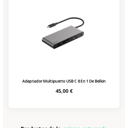
Adaptador Multipuerto USB C 8 En 1 De Belkin
Precio
45,00 €