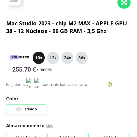
Mac Studio 2023 - chip M2 MAX - APPLE GPU
38 - 12 Núcleos - 96 GB RAM - 3,5 Ghz
10x
12x
24x
36x
255.70 €
/
meses
Pagador es
sans frais
banca a la carta
Color
Plateado
Almacenamiento
Más