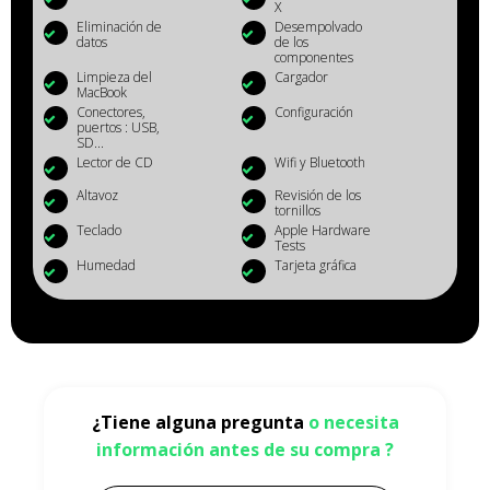
X
Eliminación de
Desempolvado
datos
de los
componentes
Limpieza del
Cargador
MacBook
Conectores,
Configuración
puertos : USB,
SD...
Lector de CD
Wifi y Bluetooth
Altavoz
Revisión de los
tornillos
Teclado
Apple Hardware
Tests
Humedad
Tarjeta gráfica
¿Tiene alguna pregunta
o necesita
información antes de su compra ?