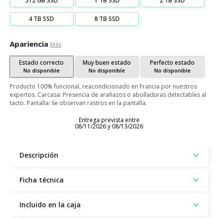
512 GB SSD
1 TB SSD
2 TB SSD
4 TB SSD
8 TB SSD
Apariencia
Más
Estado correcto
Muy buen estado
Perfecto estado
No disponible
No disponible
No disponible
Producto 100% funcional, reacondicionado en Francia por nuestros
expertos. Carcasa: Presencia de arañazos o abolladuras detectables al
tacto. Pantalla: Se observan rastros en la pantalla.
Entrega prevista entre
08/11/2026 y 08/13/2026
Descripción
Ficha técnica
Incluido en la caja