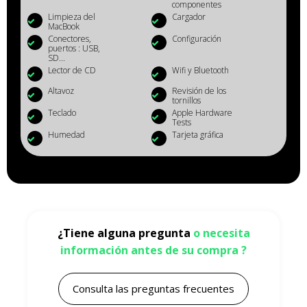
componentes
Limpieza del
Cargador
MacBook
Conectores,
Configuración
puertos : USB,
SD...
Lector de CD
Wifi y Bluetooth
Altavoz
Revisión de los
tornillos
Teclado
Apple Hardware
Tests
Humedad
Tarjeta gráfica
¿Tiene alguna pregunta
o necesita
información antes de su compra ?
Consulta las preguntas frecuentes