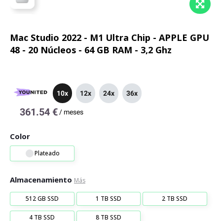
Mac Studio 2022 - M1 Ultra Chip - APPLE GPU
48 - 20 Núcleos - 64 GB RAM - 3,2 Ghz
10x
12x
24x
36x
361.54 €
/
meses
Color
Plateado
Almacenamiento
Más
512 GB SSD
1 TB SSD
2 TB SSD
4 TB SSD
8 TB SSD