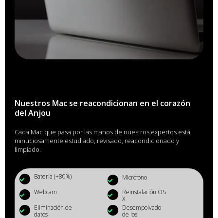
Nuestros Mac se reacondicionan en el corazón
del Anjou
Cada Mac que pasa por las manos de nuestros expertos está
minuciosamente estudiado, revisado, reacondicionado y
limpiado.
Batería (+80%)
Micrófono
Webcam
Reinstalación OS
X
Eliminación de
Desempolvado
datos
de los