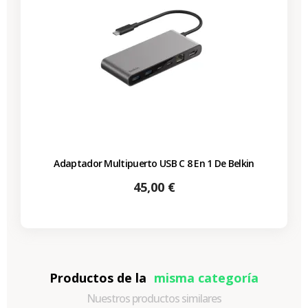
Adaptador Multipuerto USB C 8 En 1 De Belkin
Precio
45,00 €
Productos de la
misma categoría
Nuestros productos similares