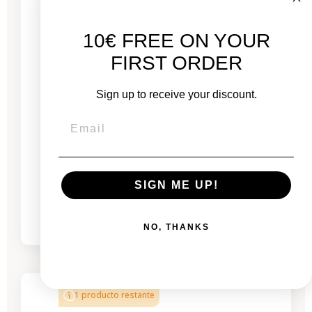
10€ FREE ON YOUR
FIRST ORDER
Sign up to receive your discount.
Mac Pro para montaje en rack de 2019 - Intel
Xeon 3,2 GHz - 16 núcleos - AMD Radeon Pro
580X - 48 GB de RAM
SIGN ME UP!
De
1.686,00 €
2.230,00 €
NO, THANKS
-619,00 €
REBAJAS
1 producto restante