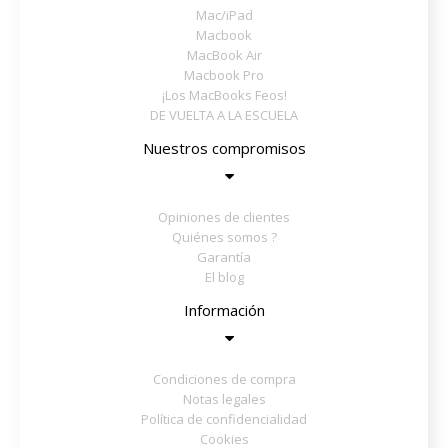
Mac/iPad
Macbook
MacBook Air
Macbook Pro
¡Los MacBooks Feos!
DE VUELTA A LA ESCUELA
Nuestros compromisos
Opiniones de clientes
Quiénes somos ?
Garantía
El blog
Información
Condiciones de compra
Notas legales
Política de confidencialidad
Cookies