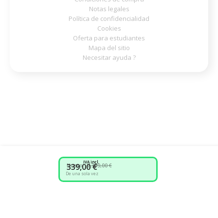
Notas legales
Política de confidencialidad
Cookies
Oferta para estudiantes
Mapa del sitio
Necesitar ayuda ?
IVA incl.
339,00 €
Nuevo :
2.399,00 €
De una sola vez