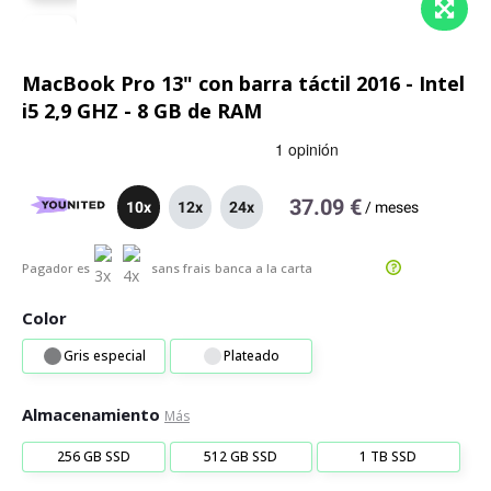
MacBook Pro 13" con barra táctil 2016 - Intel
i5 2,9 GHZ - 8 GB de RAM
37.09 €
10x
12x
24x
/
meses
Pagador es
sans frais
banca a la carta
Color
Gris especial
Plateado
Almacenamiento
Más
256 GB SSD
512 GB SSD
1 TB SSD