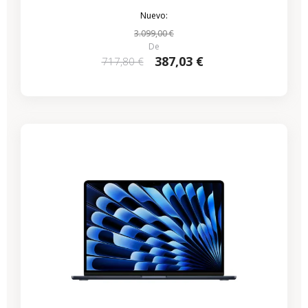
Nuevo:
3.099,00 €
De
387,03 €
717,80 €
-286,15 €
REBAJAS