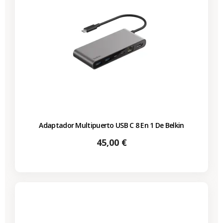
Adaptador Multipuerto USB C 8 En 1 De Belkin
Precio
45,00 €