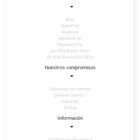
iMac
Mac/iPad
Macbook
MacBook Air
Macbook Pro
¡Los MacBooks Feos!
DE VUELTA A LA ESCUELA
Nuestros compromisos
Opiniones de clientes
Quiénes somos ?
Garantía
El blog
Información
Condiciones de compra