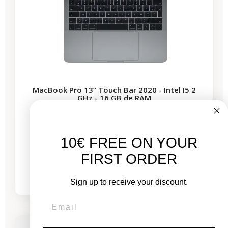
MacBook Pro 13” Touch Bar 2020 - Intel I5 2
GHz - 16 GB de RAM
Nuevo:
10€ FREE ON YOUR
1.799,00 €
FIRST ORDER
De
435,53 €
749,81 €
Sign up to receive your discount.
-435,53 €
REBAJAS