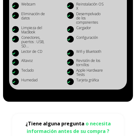
Webcam
Reinstalación OS
X
Eliminación de
Desempolvado
datos
de los
componentes
Limpieza del
Cargador
MacBook
Conectores,
Configuración
puertos : USB,
SD...
Lector de CD
Wifi y Bluetooth
Altavoz
Revisión de los
tornillos
Teclado
Apple Hardware
Tests
Humedad
Tarjeta gráfica
¿Tiene alguna pregunta
o necesita
información antes de su compra ?