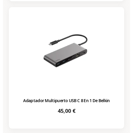
Adaptador Multipuerto USB C 8 En 1 De Belkin
Precio
45,00 €