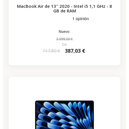
MacBook Air de 13" 2020 - Intel i5 1,1 GHz - 8
GB de RAM
Nuevo:
3.099,00 €
De
387,03 €
717,80 €
-286,15 €
REBAJAS