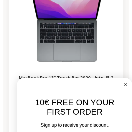
MacBook Pro 13” Touch Bar 2020 - Intel I5 2
GHz - 16 GB de RAM
10€ FREE ON YOUR
Nuevo:
FIRST ORDER
1.799,00 €
De
435,53 €
749,81 €
Sign up to receive your discount.