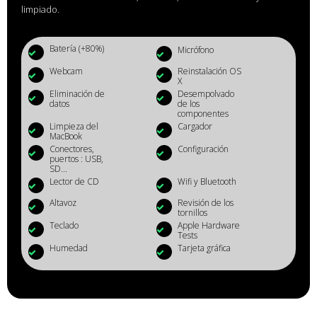
limpiado.
Batería (+80%)
Micrófono
Webcam
Reinstalación OS
X
Eliminación de
Desempolvado
datos
de los
componentes
Limpieza del
Cargador
MacBook
Conectores,
Configuración
puertos : USB,
SD...
Lector de CD
Wifi y Bluetooth
Altavoz
Revisión de los
tornillos
Teclado
Apple Hardware
Tests
Humedad
Tarjeta gráfica