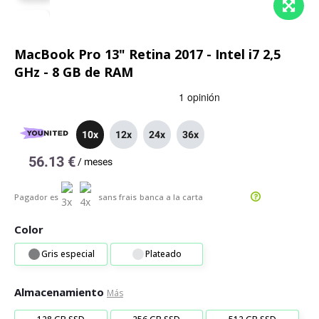
MacBook Pro 13" Retina 2017 - Intel i7 2,5
GHz - 8 GB de RAM
10x
12x
24x
36x
56.13 €
/
meses
Pagador es
sans frais
banca a la carta
Color
Gris especial
Plateado
Almacenamiento
Más