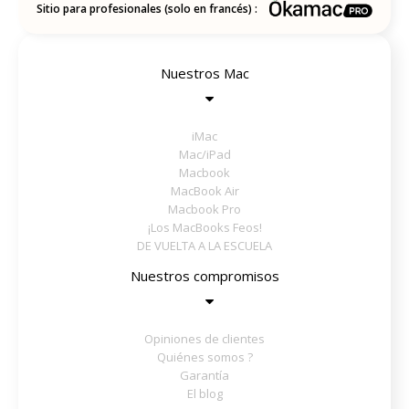
Sitio para profesionales (solo en francés) :
Nuestros Mac
iMac
Mac/iPad
Macbook
MacBook Air
Macbook Pro
¡Los MacBooks Feos!
DE VUELTA A LA ESCUELA
Nuestros compromisos
Opiniones de clientes
Quiénes somos ?
Garantía
El blog