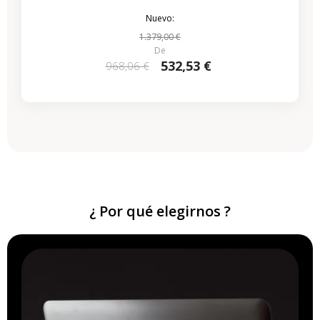
Nuevo:
1.379,00 €
De
532,53 €
968,06 €
¿ Por qué elegirnos ?