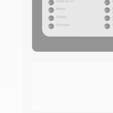
Lector de CD
Altavoz
Teclado
Humedad