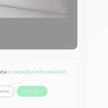
nta
o necesita información
uentes
Contáctenos