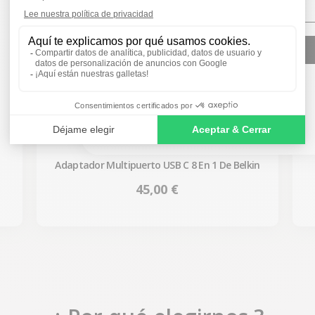
SIGN ME UP!
NO, THANKS
Adaptador Multipuerto USB C 8 En 1 De Belkin
Precio
45,00 €