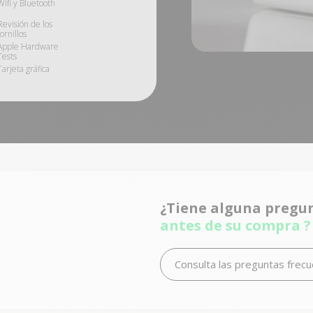
Wifi y Bluetooth
Revisión de los
tornillos
Apple Hardware
Tests
Tarjeta gráfica
¿Tiene alguna pregu
antes de su compra ?
Consulta las preguntas frec