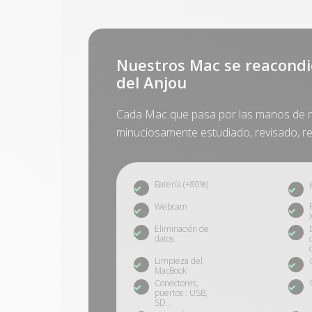
Nuestros Mac se reacondi
del Anjou
Cada Mac que pasa por las manos de n
minuciosamente estudiado, revisado, re
Batería (+80%)
Webcam
Eliminación de
datos
Limpieza del
MacBook
Conectores,
puertos : USB,
SD...