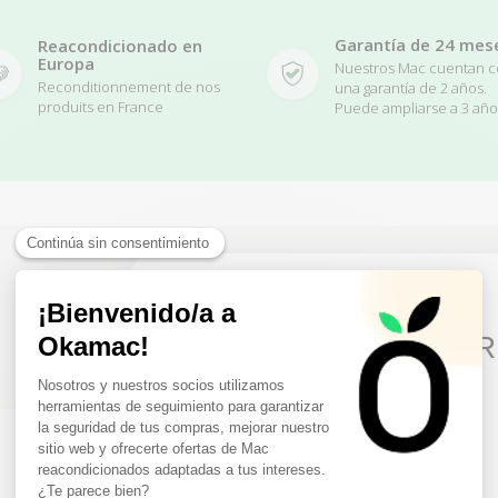
Garantía de 24 mes
Reacondicionado en
Europa
Nuestros Mac cuentan 
Reconditionnement de nos
una garantía de 2 años.
produits en France
Puede ampliarse a 3 año
Related Products
10€ FREE ON YOUR
FIRST ORDER
Sign up to receive your discount.