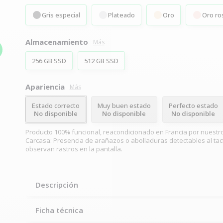
Gris especial
Plateado
Oro
Oro ro
Almacenamiento
Más
256 GB SSD
512 GB SSD
Apariencia
Más
Estado correcto
Muy buen estado
Perfecto estado
No disponible
No disponible
No disponible
Producto 100% funcional, reacondicionado en Francia por nuestr
Carcasa: Presencia de arañazos o abolladuras detectables al tact
observan rastros en la pantalla.
Descripción
Ficha técnica