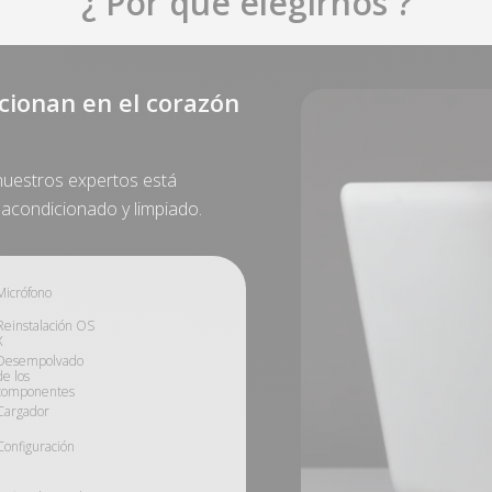
¿ Por qué elegirnos ?
cionan en el corazón
uestros expertos está
acondicionado y limpiado.
Micrófono
Reinstalación OS
X
Desempolvado
de los
componentes
Cargador
Configuración