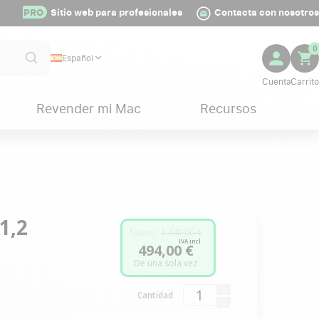
PRO
Sitio web para profesionales
Contacta con nosotros
0
Español
Revender mi Mac
Recursos
1,2
Nuevo :
1.449,00 €
IVA incl.
494,00 €
De una sola vez
Cantidad