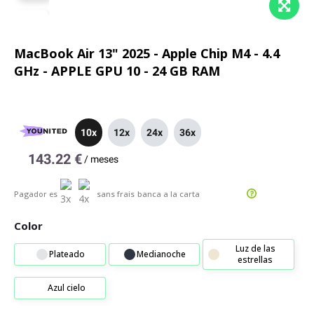
MacBook Air 13" 2025 - Apple Chip M4 - 4.4
GHz - APPLE GPU 10 - 24 GB RAM
10x
12x
24x
36x
143.22 €
/
meses
Pagador es
sans frais
banca a la carta
Color
Luz de las
Plateado
Medianoche
estrellas
Azul cielo