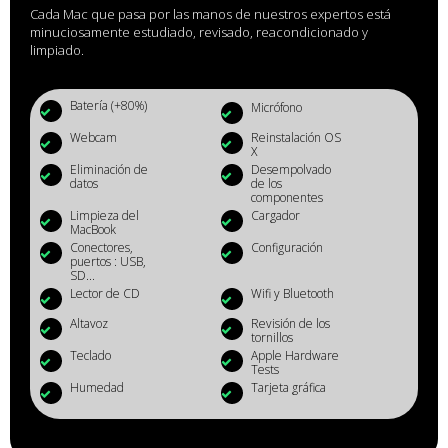
Cada Mac que pasa por las manos de nuestros expertos está
minuciosamente estudiado, revisado, reacondicionado y
limpiado.
Batería (+80%)
Micrófono
Webcam
Reinstalación OS
X
Eliminación de
Desempolvado
datos
de los
componentes
Limpieza del
Cargador
MacBook
Conectores,
Configuración
puertos : USB,
SD...
Lector de CD
Wifi y Bluetooth
Altavoz
Revisión de los
tornillos
Teclado
Apple Hardware
Tests
Humedad
Tarjeta gráfica