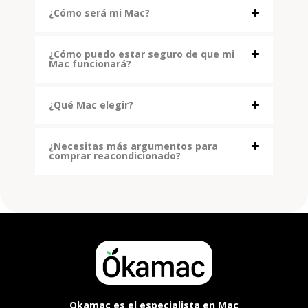
¿Cómo será mi Mac?
¿Cómo puedo estar seguro de que mi
Mac funcionará?
¿Qué Mac elegir?
¿Necesitas más argumentos para
comprar reacondicionado?
Okamac es el especialista en Mac