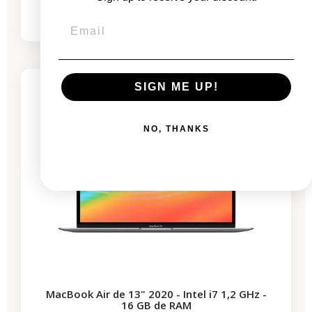
532,53 €
968,06 €
-337,56 €
REBAJAS
SIGN ME UP!
1 producto restante
NO, THANKS
MacBook Air de 13" 2020 - Intel i7 1,2 GHz -
16 GB de RAM