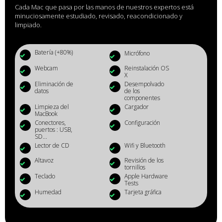
Cada Mac que pasa por las manos de nuestros expertos está
minuciosamente estudiado, revisado, reacondicionado y
limpiado.
Batería (+80%)
Micrófono
Webcam
Reinstalación OS
X
Eliminación de
Desempolvado
datos
de los
componentes
Limpieza del
Cargador
MacBook
Conectores,
Configuración
puertos : USB,
SD...
Lector de CD
Wifi y Bluetooth
Altavoz
Revisión de los
tornillos
Teclado
Apple Hardware
Tests
Humedad
Tarjeta gráfica