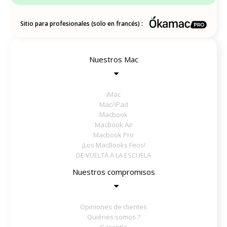
Sitio para profesionales (solo en francés) :
Nuestros Mac
iMac
Mac/iPad
Macbook
MacBook Air
Macbook Pro
¡Los MacBooks Feos!
DE VUELTA A LA ESCUELA
Nuestros compromisos
Opiniones de clientes
Quiénes somos ?
Garantía