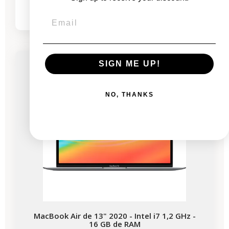
532,53 €
968,06 €
-337,56 €
REBAJAS
SIGN ME UP!
Disponible en breve
NO, THANKS
MacBook Air de 13" 2020 - Intel i7 1,2 GHz -
16 GB de RAM