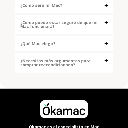
¿Cómo será mi Mac?
¿Cómo puedo estar seguro de que mi
Mac funcionará?
¿Qué Mac elegir?
¿Necesitas más argumentos para
comprar reacondicionado?
Okamac es el especialista en Mac