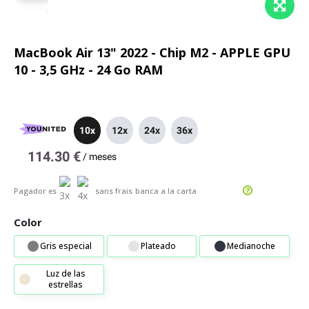
MacBook Air 13" 2022 - Chip M2 - APPLE GPU
10 - 3,5 GHz - 24 Go RAM
10x
12x
24x
36x
114.30 €
/
meses
Pagador es
sans frais
banca a la carta
Color
Gris especial
Plateado
Medianoche
Luz de las
estrellas