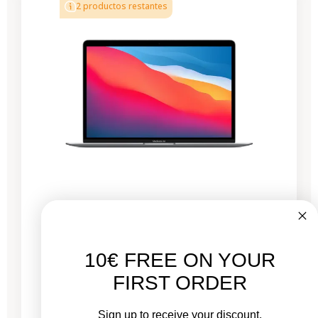
2 productos restantes
MacBook Air 13" 2020 - M1 3,2 GHz Chip -
APPLE GPU 8 - 8 GB RAM
10€ FREE ON YOUR
Nuevo:
FIRST ORDER
1.379,00 €
De
Sign up to receive your discount.