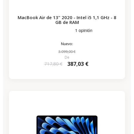
MacBook Air de 13" 2020 - Intel i5 1,1 GHz - 8
GB de RAM
Nuevo:
3.099,00 €
De
387,03 €
717,80 €
-286,15 €
REBAJAS