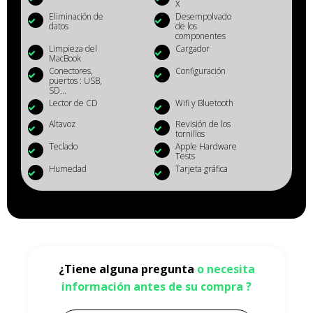
X
Eliminación de
Desempolvado
datos
de los
componentes
Limpieza del
Cargador
MacBook
Conectores,
Configuración
puertos : USB,
SD...
Lector de CD
Wifi y Bluetooth
Altavoz
Revisión de los
tornillos
Teclado
Apple Hardware
Tests
Humedad
Tarjeta gráfica
¿Tiene alguna pregunta
o necesita
información antes de su compra ?