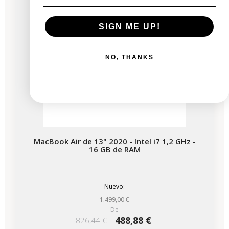
SIGN ME UP!
NO, THANKS
MacBook Air de 13" 2020 - Intel i7 1,2 GHz -
16 GB de RAM
Nuevo:
1.499,00 €
De
488,88 €
826,44 €