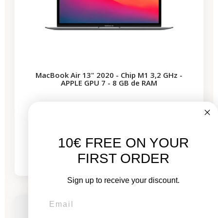
MacBook Air 13" 2020 - Chip M1 3,2 GHz -
APPLE GPU 7 - 8 GB de RAM
Nuevo:
2.749,00 €
10€ FREE ON YOUR
De
484,03 €
912,77 €
FIRST ORDER
Sign up to receive your discount.
-337,56 €
REBAJAS
Disponible en breve