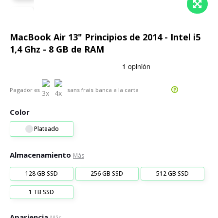
MacBook Air 13" Principios de 2014 - Intel i5
1,4 Ghz - 8 GB de RAM
Pagador es
sans frais
banca a la carta
Color
Plateado
Almacenamiento
Más
128 GB SSD
256 GB SSD
512 GB SSD
1 TB SSD
Apariencia
Más