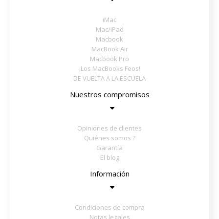
iMac
Mac/iPad
Macbook
MacBook Air
Macbook Pro
¡Los MacBooks Feos!
DE VUELTA A LA ESCUELA
Nuestros compromisos
Opiniones de clientes
Quiénes somos ?
Garantía
El blog
Información
Condiciones de compra
Notas legales