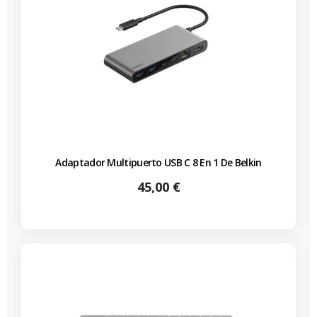
Adaptador Multipuerto USB C 8 En 1 De Belkin
Precio
45,00 €