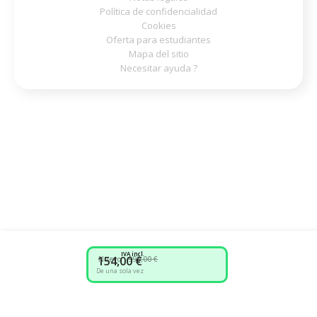
Política de confidencialidad
Cookies
Oferta para estudiantes
Mapa del sitio
Necesitar ayuda ?
IVA incl.
154,00 €
Nuevo :
999,00 €
De una sola vez