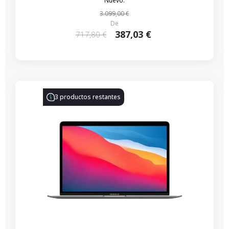
Nuevo:
3.099,00 €
De
387,03 €
717,80 €
-435,53 €
REBAJAS
3 productos restantes