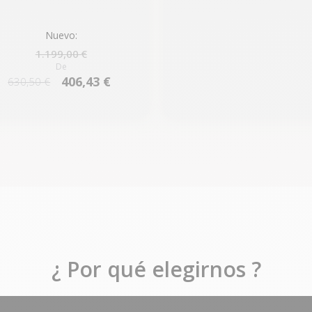
Nuevo:
1.199,00 €
De
406,43 €
630,50 €
¿ Por qué elegirnos ?