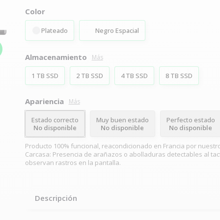
Color
Plateado
Negro Espacial
Almacenamiento
Más
1 TB SSD
2 TB SSD
4 TB SSD
8 TB SSD
Apariencia
Más
Estado correcto
Muy buen estado
Perfecto estado
No disponible
No disponible
No disponible
Producto 100% funcional, reacondicionado en Francia por nuestr
Carcasa: Presencia de arañazos o abolladuras detectables al tact
observan rastros en la pantalla.
Descripción