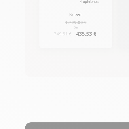
Nuevo:
1.799,00 €
De
435,53 €
749,81 €