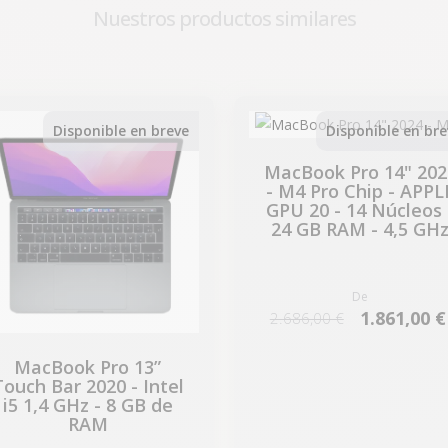
Nuestros productos similares
-224,07 €
-825,00 €
REBAJAS
REBAJAS
Disponible en breve
Disponible en bre
MacBook Pro 14" 202
- M4 Pro Chip - APPL
GPU 20 - 14 Núcleos 
24 GB RAM - 4,5 GH
De
1.861,00 €
2.686,00 €
MacBook Pro 13”
Touch Bar 2020 - Intel
i5 1,4 GHz - 8 GB de
RAM