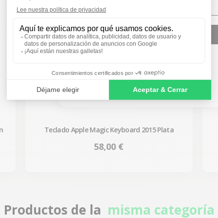
SIGN ME UP!
NO, THANKS
n
Teclado Apple Magic Keyboard 2015 Plata
Precio
58,00 €
Productos de la
misma categoría