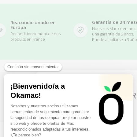
Garantía de 24 mes
Reacondicionado en
Europa
Nuestros Mac cuentan 
Reconditionnement de nos
una garantía de 2 años.
produits en France
Puede ampliarse a 3 año
10€ FREE ON YOUR
Related Products
FIRST ORDER
Sign up to receive your discount.