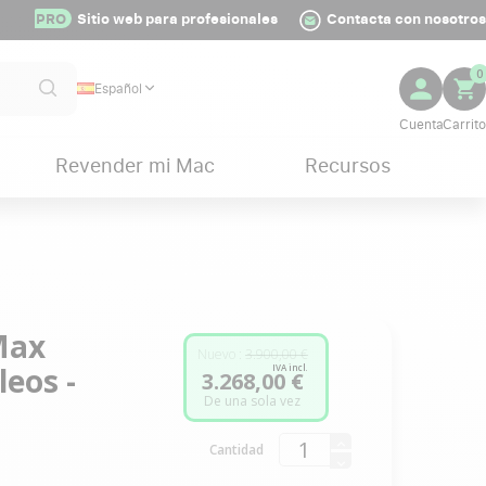
PRO
Sitio web para profesionales
Contacta con nosotros
0
Español
Revender mi Mac
Recursos
Max
Nuevo :
3.900,00 €
leos -
IVA incl.
3.268,00 €
De una sola vez
Cantidad