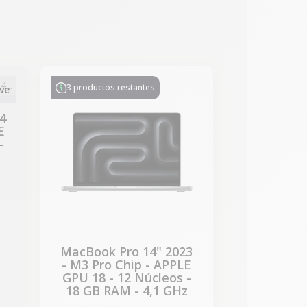
-534,47 €
REBAJAS
3 productos restantes
ve
4
E
-
z
MacBook Pro 14" 2023
- M3 Pro Chip - APPLE
GPU 18 - 12 Núcleos -
18 GB RAM - 4,1 GHz