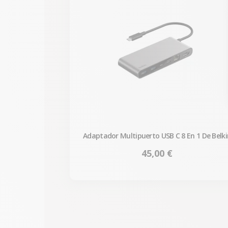
Adaptador Multipuerto USB C 8 En 1 De Belki
Precio
45,00 €