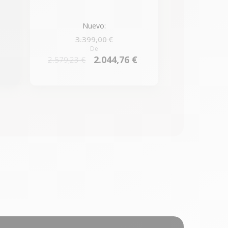
Nuevo:
3.399,00 €
De
2.044,76 €
2.579,23 €