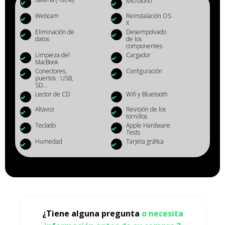
Micrófono
Webcam
Reinstalación OS
X
Eliminación de
Desempolvado
datos
de los
componentes
Limpieza del
Cargador
MacBook
Conectores,
Configuración
puertos : USB,
SD...
Lector de CD
Wifi y Bluetooth
Altavoz
Revisión de los
tornillos
Teclado
Apple Hardware
Tests
Humedad
Tarjeta gráfica
¿Tiene alguna pregunta
o necesita