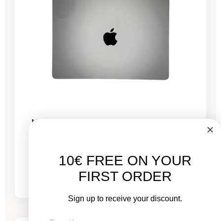
MacBook Pro 13" Touch Bar 2022 - Puce M2
3,5 GHz - 8 GB de RAM
10€ FREE ON YOUR
De
689,00 €
775,00 €
FIRST ORDER
Sign up to receive your discount.
-444,26 €
REBAJAS