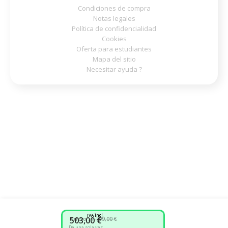
Condiciones de compra
Notas legales
Política de confidencialidad
Cookies
Oferta para estudiantes
Mapa del sitio
Necesitar ayuda ?
IVA incl.
503,00 €
Nuevo :
1.799,00 €
De una sola vez