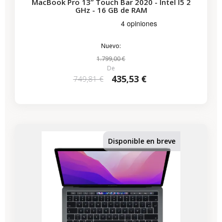
MacBook Pro 13” Touch Bar 2020 - Intel I5 2
GHz - 16 GB de RAM
Nuevo:
1.799,00 €
De
435,53 €
749,81 €
-224,07 €
REBAJAS
Disponible en breve