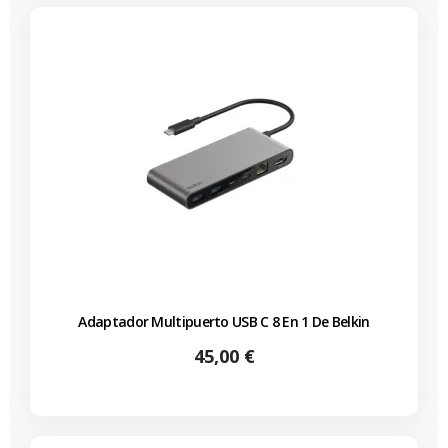
Adaptador Multipuerto USB C 8 En 1 De Belkin
Precio
45,00 €