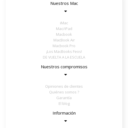
Nuestros Mac
iMac
Mac/iPad
Macbook
MacBook Air
Macbook Pro
¡Los MacBooks Feos!
DE VUELTA A LA ESCUELA
Nuestros compromisos
Opiniones de clientes
Quiénes somos ?
Garantía
El blog
Información