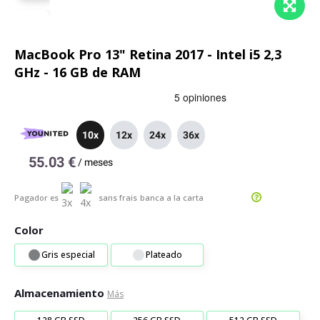
MacBook Pro 13" Retina 2017 - Intel i5 2,3
GHz - 16 GB de RAM
10x
12x
24x
36x
55.03 €
/
meses
Pagador es
sans frais
banca a la carta
Color
Gris especial
Plateado
Almacenamiento
Más