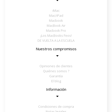
iMac
Mac/iPad
Macbook
MacBook Air
Macbook Pro
¡Los MacBooks Feos!
DE VUELTA A LA ESCUELA
Nuestros compromisos
Opiniones de clientes
Quiénes somos ?
Garantía
El blog
Información
Condiciones de compra
Notas legales