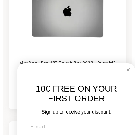
MacBook Pro 13" Touch Bar 2022 - Puce M2
3,5 GHz - 8 GB de RAM
10€ FREE ON YOUR
De
689,00 €
775,00 €
FIRST ORDER
Sign up to receive your discount.
-444,26 €
REBAJAS
3 productos restantes