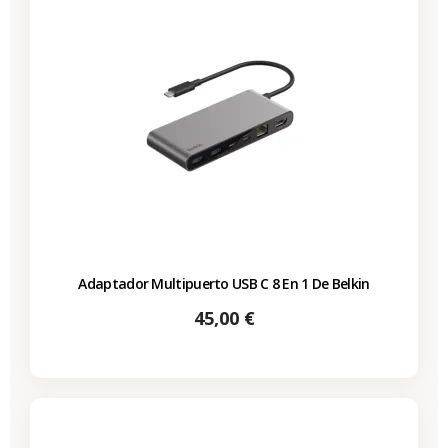
Adaptador Multipuerto USB C 8 En 1 De Belkin
Precio
45,00 €