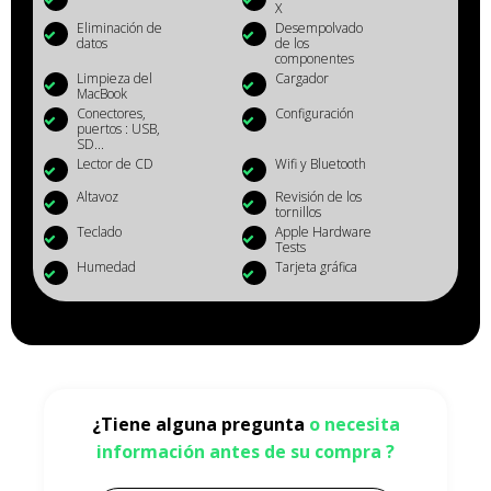
X
Eliminación de
Desempolvado
datos
de los
componentes
Limpieza del
Cargador
MacBook
Conectores,
Configuración
puertos : USB,
SD...
Lector de CD
Wifi y Bluetooth
Altavoz
Revisión de los
tornillos
Teclado
Apple Hardware
Tests
Humedad
Tarjeta gráfica
¿Tiene alguna pregunta
o necesita
información antes de su compra ?