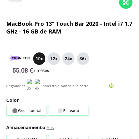
MacBook Pro 13” Touch Bar 2020 - Intel i7 1,7
GHz - 16 GB de RAM
10x
12x
24x
36x
55.08 €
/
meses
Pagador es
sans frais
banca a la carta
Color
Gris especial
Plateado
Almacenamiento
Más