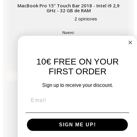
MacBook Pro 15” Touch Bar 2018 - Intel i9 2,9
GHz - 32 GB de RAM
Nuevo:
1.449,00 €
De
736,00 €
10€ FREE ON YOUR
FIRST ORDER
-393,82 €
REBAJAS
Sign up to receive your discount.
Disponible en breve
SIGN ME UP!