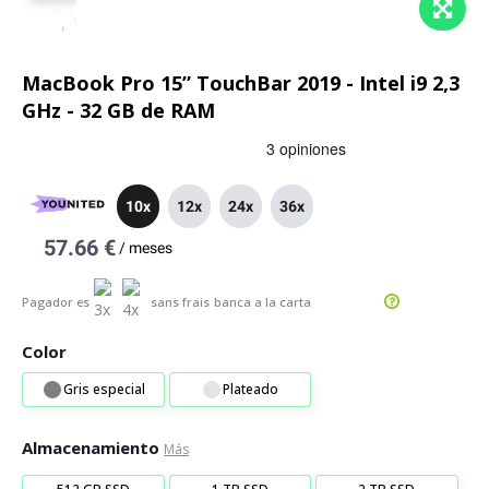
MacBook Pro 15” TouchBar 2019 - Intel i9 2,3
GHz - 32 GB de RAM
10x
12x
24x
36x
57.66 €
/
meses
Pagador es
sans frais
banca a la carta
Color
Gris especial
Plateado
Almacenamiento
Más