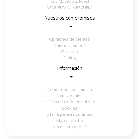
¡Los MacBooks Feos!
DE VUELTA A LA ESCUELA
Nuestros compromisos
Opiniones de clientes
Quiénes somos ?
Garantía
El blog
Información
Condiciones de compra
Notas legales
Política de confidencialidad
Cookies
Oferta para estudiantes
Mapa del sitio
Necesitar ayuda ?