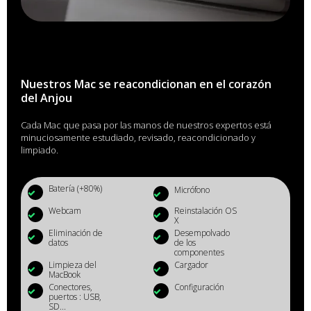
Nuestros Mac se reacondicionan en el corazón
del Anjou
Cada Mac que pasa por las manos de nuestros expertos está
minuciosamente estudiado, revisado, reacondicionado y
limpiado.
Batería (+80%)
Micrófono
Webcam
Reinstalación OS
X
Eliminación de
Desempolvado
datos
de los
componentes
Limpieza del
Cargador
MacBook
Conectores,
Configuración
puertos : USB,
SD...