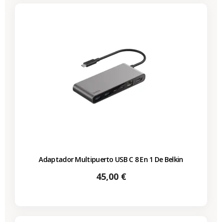
Adaptador Multipuerto USB C 8 En 1 De Belkin
Precio
45,00 €