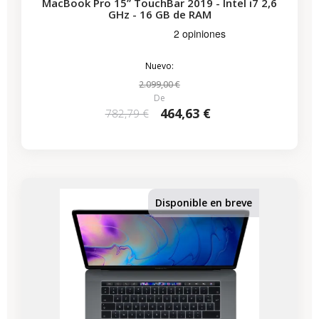
MacBook Pro 15” TouchBar 2019 - Intel i7 2,6
GHz - 16 GB de RAM
Nuevo:
2.099,00 €
De
464,63 €
782,79 €
-116,40 €
REBAJAS
Disponible en breve