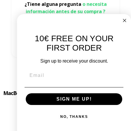
¿Tiene alguna pregunta
o necesita
información antes de su compra ?
Consulta las preguntas frecuentes
10€ FREE ON YOUR
Contáctenos
FIRST ORDER
Sign up to receive your discount.
MacBook Pro 15" Mediados de 2012 - Intel i7 2,3 Ghz - 8
SIGN ME UP!
GB de RAM
NO, THANKS