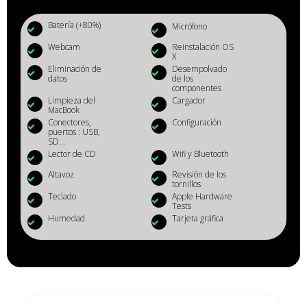
Batería (+80%)
Micrófono
Webcam
Reinstalación OS
X
Eliminación de
Desempolvado
datos
de los
componentes
Limpieza del
Cargador
MacBook
Conectores,
Configuración
puertos : USB,
SD...
Lector de CD
Wifi y Bluetooth
Altavoz
Revisión de los
tornillos
Teclado
Apple Hardware
Tests
Humedad
Tarjeta gráfica