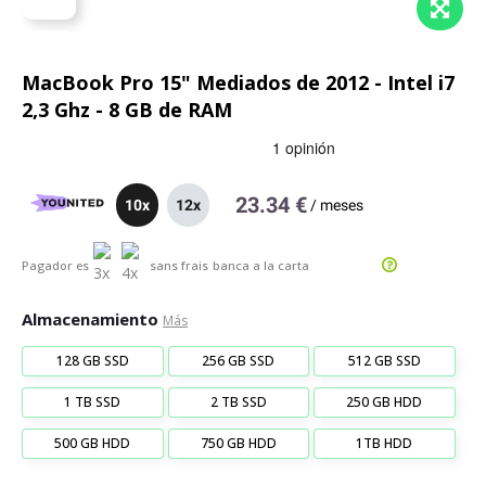
MacBook Pro 15" Mediados de 2012 - Intel i7
2,3 Ghz - 8 GB de RAM
23.34 €
10x
12x
/
meses
Pagador es
sans frais
banca a la carta
Almacenamiento
Más
128 GB SSD
256 GB SSD
512 GB SSD
1 TB SSD
2 TB SSD
250 GB HDD
500 GB HDD
750 GB HDD
1TB HDD