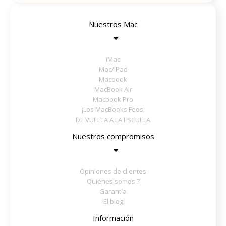
Nuestros Mac
iMac
Mac/iPad
Macbook
MacBook Air
Macbook Pro
¡Los MacBooks Feos!
DE VUELTA A LA ESCUELA
Nuestros compromisos
Opiniones de clientes
Quiénes somos ?
Garantía
El blog
Información