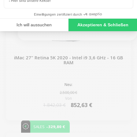
NO, THANKS
iMac 27" Retina 5K 2020 - Intel i9 3,6 GHz - 16 GB
RAM
Neu:
2.500,00 €
Von
852,63 €
1.842,03 €
-329,80 €
SALES