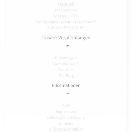
MacBook
MacBook Air
Macbook Pro
Die hässlichen kleinen MacBooks!
ZURÜCK ZUR SCHULE
Unsere Verpflichtungen
Bewertugen
Wer sind wir ?
Garantie
Der Blog
Informationen
AGB
Impressum
Datenschutzrichtlinie
Cookies
Studentenangebot