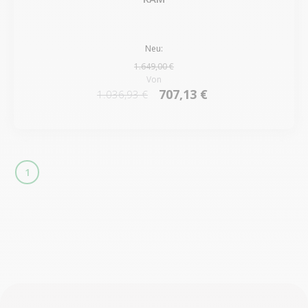
Neu:
1.649,00 €
Von
707,13 €
1.036,93 €
1