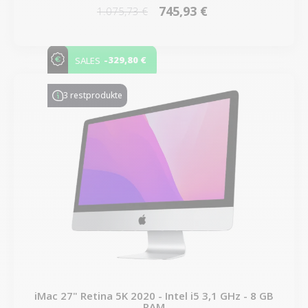
745,93 €
1.075,73 €
-329,80 €
SALES
3 restprodukte
iMac 27" Retina 5K 2020 - Intel i5 3,1 GHz - 8 GB
RAM