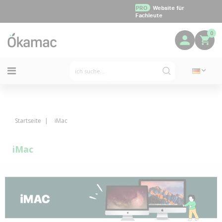
PRO
Website für
Fachleute
0
Startseite
iMac
iMac