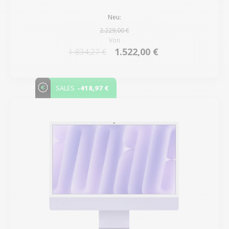
Neu:
2.229,00 €
Von
1.522,00 €
1.834,27 €
-418,97 €
SALES