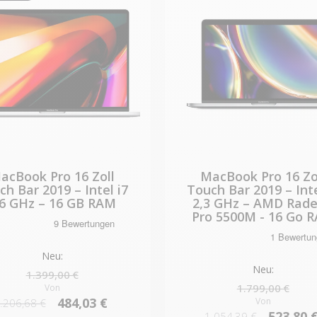
acBook Pro 16 Zoll
MacBook Pro 16 Zo
ch Bar 2019 – Intel i7
Touch Bar 2019 – Inte
,6 GHz – 16 GB RAM
2,3 GHz – AMD Rad
Pro 5500M - 16 Go 
Neu:
Neu:
1.399,00 €
1.799,00 €
Von
484,03 €
Von
.206,68 €
523,80 
1.054,39 €