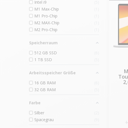
Intel i9
5
M1 Max-Chip
1
M1 Pro-Chip
1
M2 MAX-Chip
1
M2 Pro-Chip
1
Speicherraum
512 GB SSD
6
1 TB SSD
5
M
Arbeitsspeicher Größe
Tou
2
16 GB RAM
6
32 GB RAM
5
Farbe
Silber
2
Spacegrau
9
1