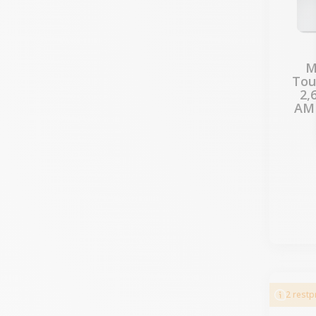
M
Tou
2,
AM
2 rest