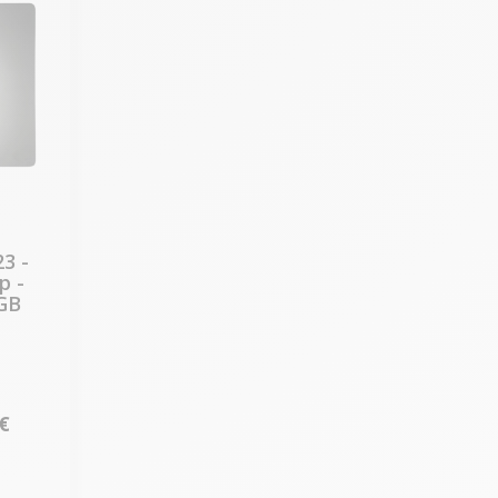
3 -
p -
GB
 €