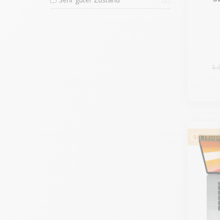
1.
1 rest