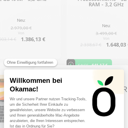
RAM - 3,2 GHz
Neu:
Neu:
2.979,00 €
3.499,00 €
Von
1.386,13 €
Von
903,14 €
1.648,03
2.338,67 €
-641,17 €
SALES
produkt
2 restprodukte
10€ FREE ON YOUR
FIRST ORDER
Sign up to receive your discount.