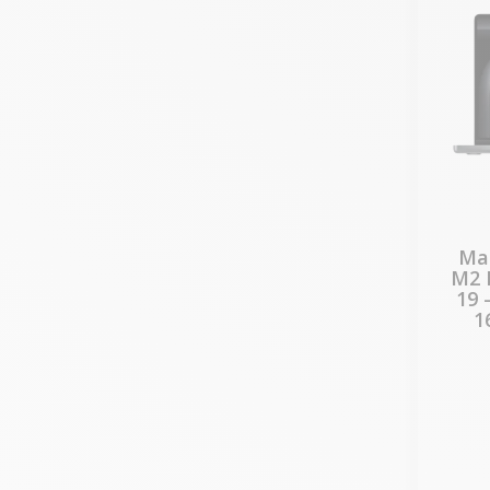
Mac
M2 
19 
1