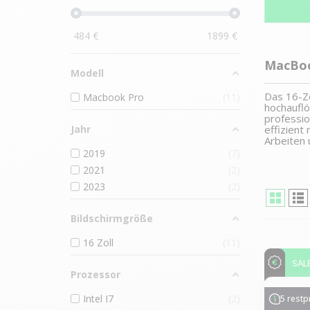
484
€
1899
€
MacBoo
Modell
Das 16-Zo
Macbook Pro
11
hochauflö
professio
Jahr
effizient
Arbeiten 
2019
7
2021
2
2023
2
Bildschirmgröße
16 Zoll
11
SAL
Prozessor
Intel I7
2
5 rest