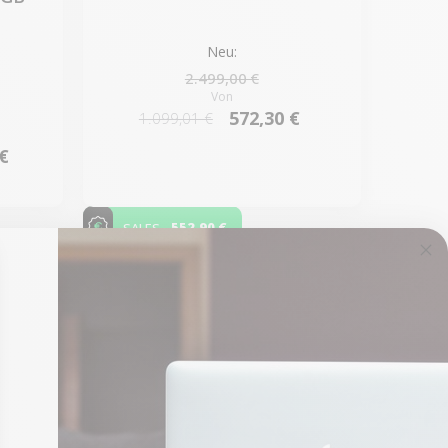
Neu:
2.499,00 €
Von
572,30 €
1.099,01 €
 €
-552,90 €
SALES
2 restprodukte