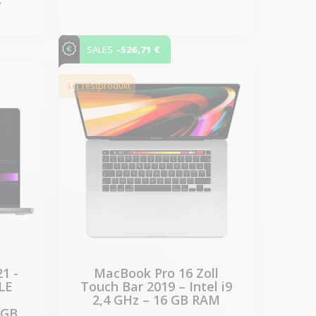
-526,71 €
SALES
1 restprodukt
1 -
MacBook Pro 16 Zoll
LE
Touch Bar 2019 – Intel i9
2,4 GHz – 16 GB RAM
 GB