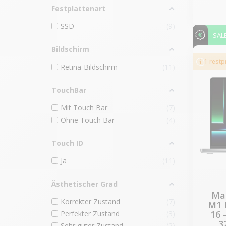
Festplattenart
SSD
9
SAL
Bildschirm
1 rest
Retina-Bildschirm
11
TouchBar
Mit Touch Bar
7
Ohne Touch Bar
4
Touch ID
Ja
11
Ästhetischer Grad
Mac
Korrekter Zustand
7
M1 
16 
Perfekter Zustand
3
3
Sehr guter Zustand
2