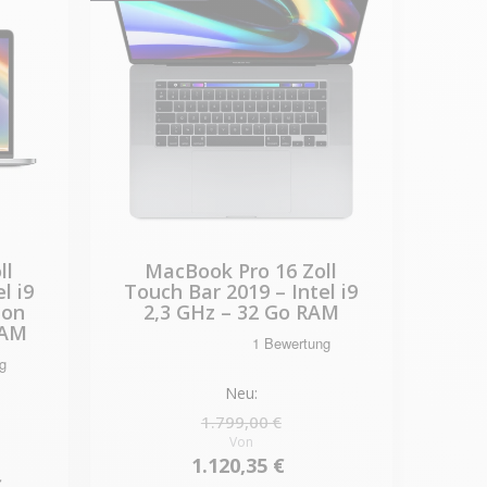
ll
MacBook Pro 16 Zoll
l i9
Touch Bar 2019 – Intel i9
eon
2,3 GHz – 32 Go RAM
RAM
Neu:
1.799,00 €
Von
1.120,35 €
€