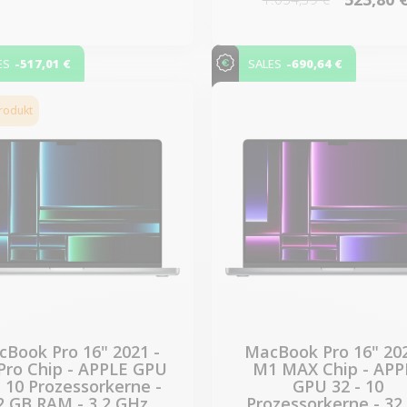
-517,01 €
-690,64 €
ES
SALES
produkt
Book Pro 16" 2021 -
MacBook Pro 16" 202
Pro Chip - APPLE GPU
M1 MAX Chip - APP
- 10 Prozessorkerne -
GPU 32 - 10
2 GB RAM - 3,2 GHz
Prozessorkerne - 32