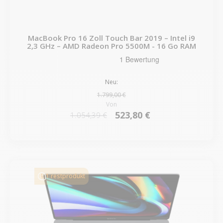
MacBook Pro 16 Zoll Touch Bar 2019 – Intel i9
2,3 GHz – AMD Radeon Pro 5500M - 16 Go RAM
Neu:
1.799,00 €
Von
523,80 €
1.054,39 €
1 restprodukt