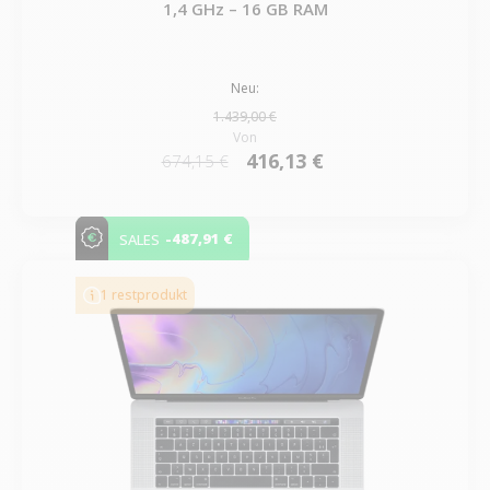
1,4 GHz – 16 GB RAM
Neu:
1.439,00 €
Von
416,13 €
674,15 €
-487,91 €
SALES
1 restprodukt