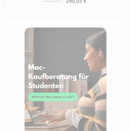
290,03 €
488,88 €