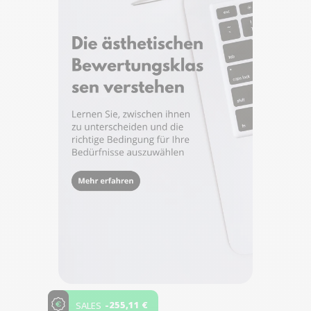
-255,11 €
SALES