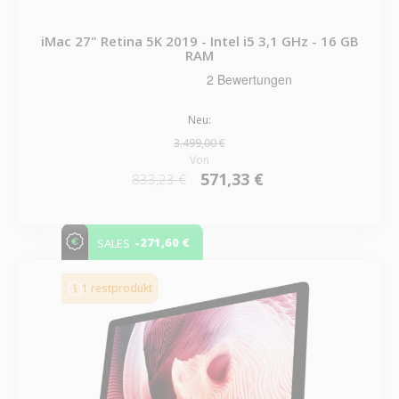
iMac 27" Retina 5K 2019 - Intel i5 3,1 GHz - 16 GB
RAM
Neu:
3.499,00 €
Von
571,33 €
833,23 €
-271,60 €
SALES
1 restprodukt