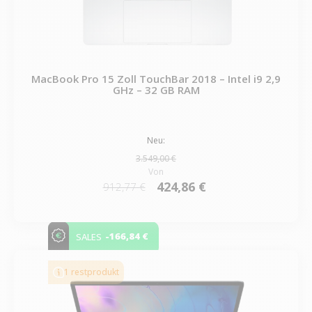
MacBook Pro 15 Zoll TouchBar 2018 – Intel i9 2,9
GHz – 32 GB RAM
Neu:
3.549,00 €
Von
424,86 €
912,77 €
-166,84 €
SALES
1 restprodukt