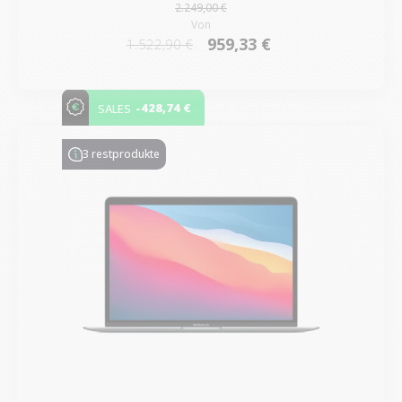
2.249,00 €
Von
959,33 €
1.522,90 €
-428,74 €
SALES
3 restprodukte