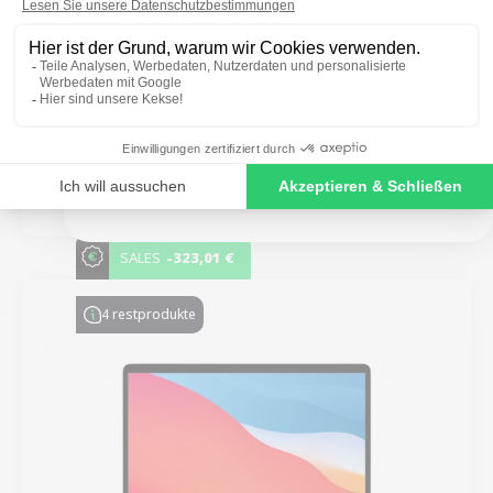
MacBook Air 13" 2019 - Intel i5 1,6 GHz - 16 GB
RAM
SIGN ME UP!
Neu:
2.199,00 €
NO, THANKS
Von
445,23 €
651,84 €
-323,01 €
SALES
4 restprodukte