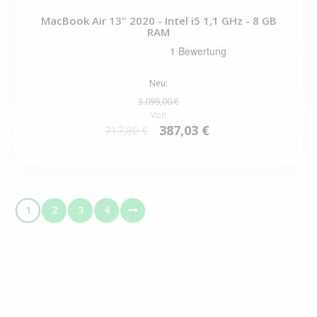
MacBook Air 13" 2020 - Intel i5 1,1 GHz - 8 GB
RAM
Neu:
3.099,00 €
Von
387,03 €
717,80 €
1
2
3
4