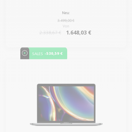
Neu:
3.499,00 €
Von
1.648,03 €
2.338,67 €
-530,59 €
SALES