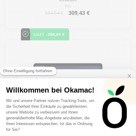
2.399,00 €
Von
309,43 €
564,54 €
-206,61 €
SALES
10€ FREE ON YOUR
FIRST ORDER
FILTER
Sign up to receive your discount.