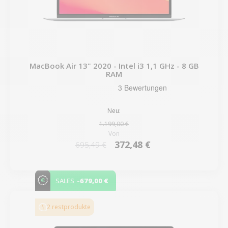
MacBook Air 13" 2020 - Intel i3 1,1 GHz - 8 GB
RAM
Neu:
1.199,00 €
Von
372,48 €
695,49 €
-679,00 €
SALES
2 restprodukte