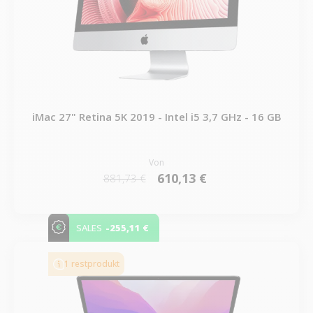
iMac 27" Retina 5K 2019 - Intel i5 3,7 GHz - 16 GB
Von
610,13 €
881,73 €
-255,11 €
SALES
1 restprodukt