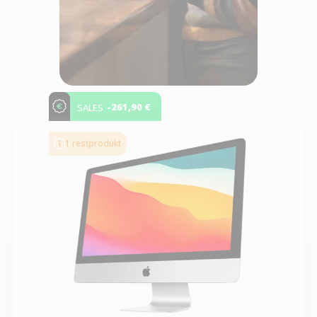
-261,90 €
SALES
1 restprodukt