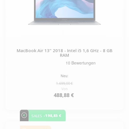
MacBook Air 13" 2018 - Intel i5 1,6 GHz - 8 GB
RAM
Neu:
1.699,00 €
Von
488,88 €
-198,85 €
SALES