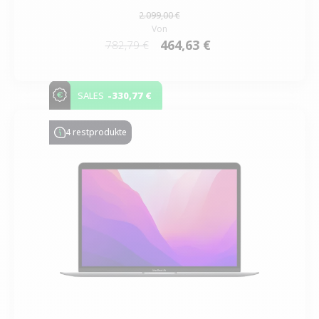
2.099,00 €
Von
464,63 €
782,79 €
-330,77 €
SALES
4 restprodukte