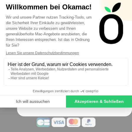
10€ FREE ON YOUR
FIRST ORDER
Sign up to receive your discount.
Okamac ist seit über
ist seit über 10
Jahren der
Spezialist für generalüberholte Macs
SIGN ME UP!
Folgen Sie uns
NO, THANKS
Sichere Zahlungsmethoden