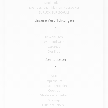
Macbook Pro
Die hässlichen kleinen MacBooks!
ZURÜCK ZUR SCHULE
Unsere Verpflichtungen
Bewertugen
Wer sind wir ?
Garantie
Der Blog
Informationen
AGB
Impressum
Datenschutzrichtlinie
Cookies
Studentenangebot
Sitemap
Hilfe brauchen ?