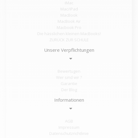
iMac
Mac/iPad
MacBook
MacBook Air
Macbook Pro
Die hässlichen kleinen MacBooks!
ZURÜCK ZUR SCHULE
Unsere Verpflichtungen
Bewertugen
Wer sind wir ?
Garantie
Der Blog
Informationen
AGB
Impressum
Datenschutzrichtlinie