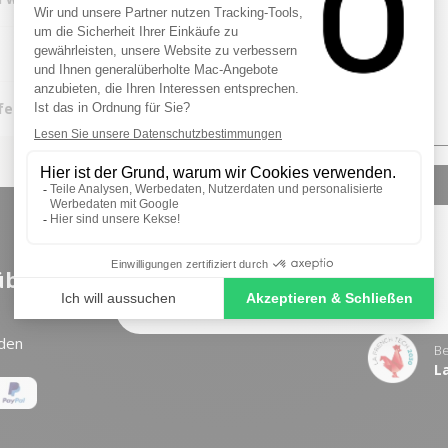
FIRST ORDER
Sign up to receive your discount.
fen?
SIGN ME UP!
NO, THANKS
 über
ist seit über 10
Jahren der Spezialis
den
Be
L