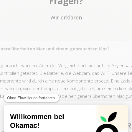
Fragen?
Wir erklären
generalüberholten Mac und einem gebrauchten Mac?
ts gebraucht wurden. Aber der Vergleich hört hier auf. Im Gegens
ontrollen getestet. Die Batterie, die Webcam, das Wi-Fi, unsere T
Komponente wird durch eine neue Komponente ersetzt. Eine Ladeka
lt werden, wird der Computer erneut getestet, um seinen kompl
u kaufen, können Sie auf Okamac einen generalüberholten Mac gü
10€ FREE ON YOUR
 wird?