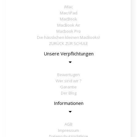
iMac
Mac/iPad
MacBook
MacBook Air
Macbook Pro
Die hässlichen kleinen MacBooks!
ZURÜCK ZUR SCHULE
Unsere Verpflichtungen
Bewertugen
Wer sind wir ?
Garantie
Der Blog
Informationen
AGB
Impressum
Datenschutzrichtlinie