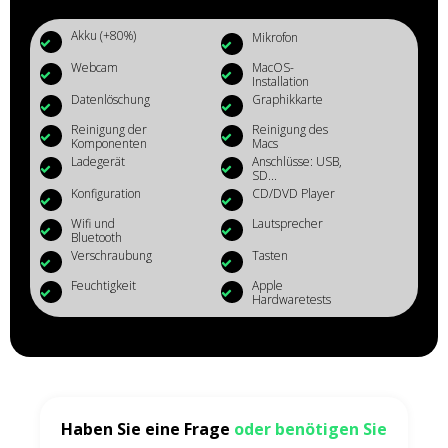
Akku (+80%)
Mikrofon
Webcam
MacOS-
Installation
Datenlöschung
Graphikkarte
Reinigung der
Reinigung des
Komponenten
Macs
Ladegerät
Anschlüsse: USB,
SD...
Konfiguration
CD/DVD Player
Wifi und
Lautsprecher
Bluetooth
Verschraubung
Tasten
Feuchtigkeit
Apple
Hardwaretests
Haben Sie eine Frage
oder benötigen Sie