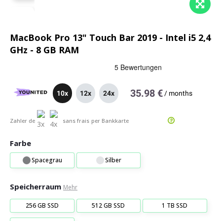
MacBook Pro 13" Touch Bar 2019 - Intel i5 2,4
GHz - 8 GB RAM
35.98 €
10x
12x
24x
/
months
Zahler de
sans frais
per Bankkarte
Farbe
Spacegrau
Silber
Speicherraum
Mehr
256 GB SSD
512 GB SSD
1 TB SSD