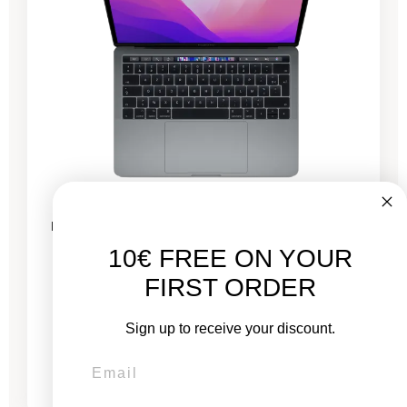
MacBook Pro 13 Zoll Touch Bar 2020 – Intel i5
2 GHz – 16 GB RAM
10€ FREE ON YOUR
FIRST ORDER
Neu:
Sign up to receive your discount.
1.799,00 €
Von
435,53 €
749,81 €