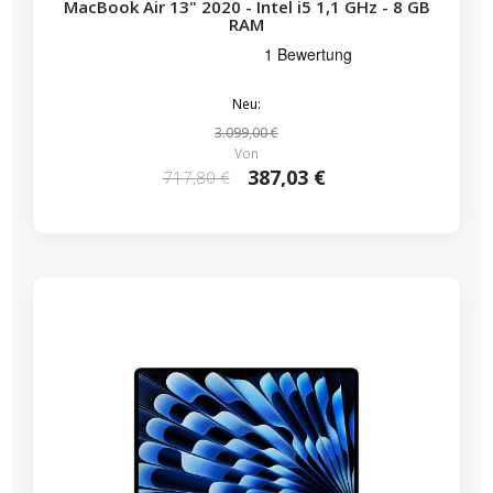
MacBook Air 13" 2020 - Intel i5 1,1 GHz - 8 GB
RAM
Neu:
3.099,00 €
Von
387,03 €
717,80 €
-286,15 €
SALES