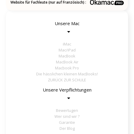
Website für Fachleute (nur auf Französisch) :
Unsere Mac
iMac
Mac/iPad
MacBook
MacBook Air
Macbook Pro
Die hässlichen kleinen MacBooks!
ZURÜCK ZUR SCHULE
Unsere Verpflichtungen
Bewertugen
Wer sind wir ?
Garantie
Der Blog