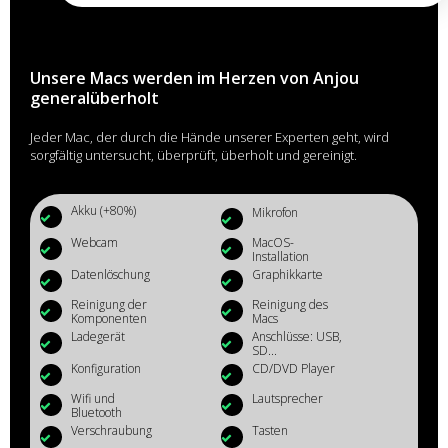
Unsere Macs werden im Herzen von Anjou
generalüberholt
Jeder Mac, der durch die Hände unserer Experten geht, wird
sorgfältig untersucht, überprüft, überholt und gereinigt.
Akku (+80%)
Mikrofon
Webcam
MacOS-
Installation
Datenlöschung
Graphikkarte
Reinigung der
Reinigung des
Komponenten
Macs
Ladegerät
Anschlüsse: USB,
SD...
Konfiguration
CD/DVD Player
Wifi und
Lautsprecher
Bluetooth
Verschraubung
Tasten