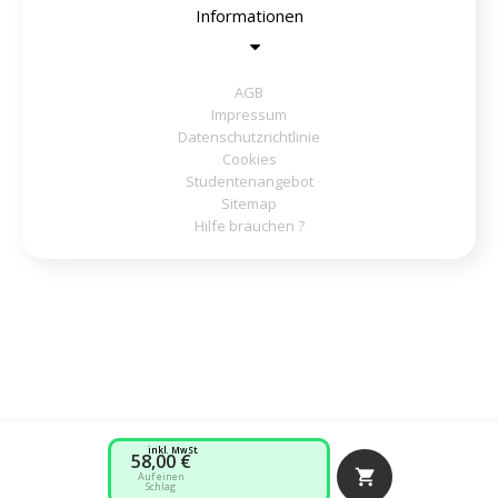
Informationen
AGB
Impressum
Datenschutzrichtlinie
Cookies
Studentenangebot
Sitemap
Hilfe brauchen ?
inkl. MwSt.
58,00 €

Auf einen
Schlag