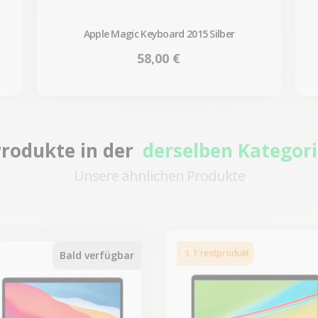
Apple Magic Keyboard 2015 Silber
Preis
58,00 €
rodukte in der
derselben Kategor
Unsere ähnlichen Produkte
-435,53 €
-337,56 €
SALES
SALES
1 restprodukt
Bald verfügbar