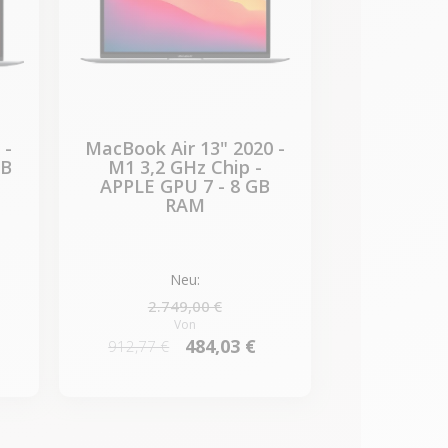
 -
MacBook Air 13" 2020 -
GB
M1 3,2 GHz Chip -
APPLE GPU 7 - 8 GB
RAM
Neu:
2.749,00 €
Von
484,03 €
912,77 €