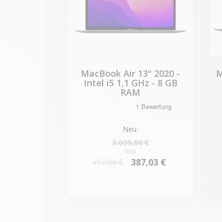
MacBook Air 13" 2020 -
M
Intel i5 1,1 GHz - 8 GB
RAM
Neu:
3.099,00 €
Von
387,03 €
717,80 €