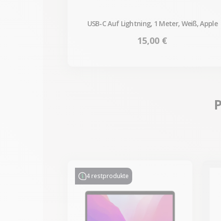
USB-C Auf Lightning, 1 Meter, Weiß, Apple
Preis
15,00 €
P
-330,77 €
SALES
4 restprodukte