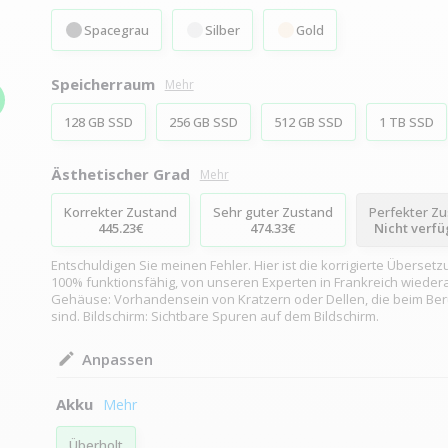
Spacegrau
Silber
Gold
Speicherraum
Mehr
128 GB SSD
256 GB SSD
512 GB SSD
1 TB SSD
Ästhetischer Grad
Mehr
Korrekter Zustand
Sehr guter Zustand
Perfekter Z
445.23€
474.33€
Nicht verf
Entschuldigen Sie meinen Fehler. Hier ist die korrigierte Übersetz
100% funktionsfähig, von unseren Experten in Frankreich wiedera
Gehäuse: Vorhandensein von Kratzern oder Dellen, die beim Be
sind. Bildschirm: Sichtbare Spuren auf dem Bildschirm.
Anpassen
Akku
Überholt