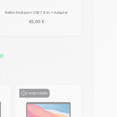
Belkin Multiport USB C 8-In-1-Adapter
Preis
45,00 €
ie
-428,74 €
SALES
3 restprodukte