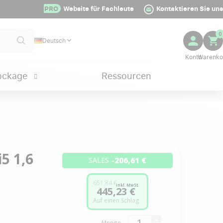
PRO
Website für Fachleute
Kontaktieren Sie uns
0
Deutsch
ockage
Ressourcen
i5 1,6
-206,61 €
SALES
651,84 €
inkl. MwSt.
445,23 €
Auf einen Schlag
Menge