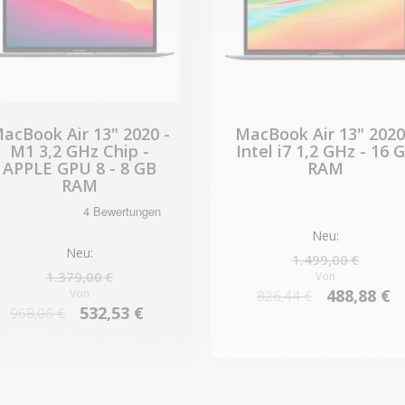
acBook Air 13" 2020 -
MacBook Air 13" 2020
M1 3,2 GHz Chip -
Intel i7 1,2 GHz - 16 
APPLE GPU 8 - 8 GB
RAM
RAM
Neu:
Neu:
1.499,00 €
1.379,00 €
Von
488,88 €
Von
826,44 €
532,53 €
968,06 €