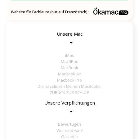
Website für Fachleute (nur auf Französisch) :
Unsere Mac
iMac
Mac/iPad
MacBook
MacBook Air
Macbook Pro
Die hässlichen kleinen MacBooks!
ZURÜCK ZUR SCHULE
Unsere Verpflichtungen
Bewertugen
Wer sind wir ?
Garantie