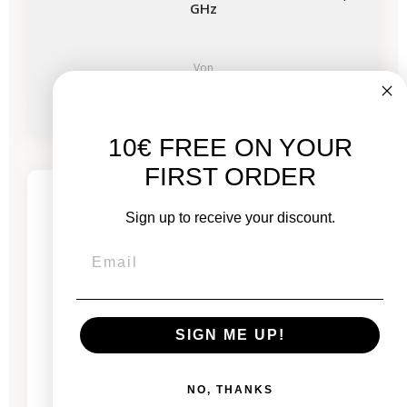
GHz
Von
1.861,00 €
2.686,00 €
10€ FREE ON YOUR
-534,47 €
SALES
FIRST ORDER
3 restprodukte
Sign up to receive your discount.
SIGN ME UP!
NO, THANKS