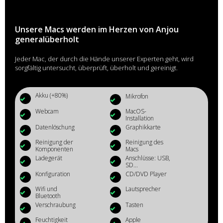
Unsere Macs werden im Herzen von Anjou
generalüberholt
Jeder Mac, der durch die Hände unserer Experten geht, wird
sorgfältig untersucht, überprüft, überholt und gereinigt.
Akku (+80%)
Mikrofon
Webcam
MacOS-
Installation
Datenlöschung
Graphikkarte
Reinigung der
Reinigung des
Komponenten
Macs
Ladegerät
Anschlüsse: USB,
SD...
Konfiguration
CD/DVD Player
Wifi und
Lautsprecher
Bluetooth
Verschraubung
Tasten
Feuchtigkeit
Apple