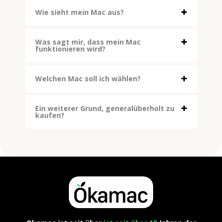
Wie sieht mein Mac aus?
Was sagt mir, dass mein Mac
funktionieren wird?
Welchen Mac soll ich wählen?
Ein weiterer Grund, generalüberholt zu
kaufen?