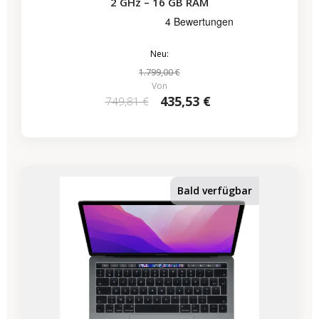
2 GHz – 16 GB RAM
Neu:
1.799,00 €
Von
435,53 €
749,81 €
-224,07 €
SALES
Bald verfügbar