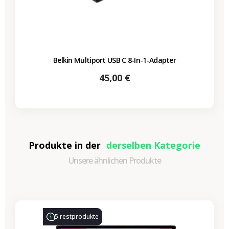
Belkin Multiport USB C 8-In-1-Adapter
Preis
45,00 €
Produkte in der
derselben Kategorie
Unsere ähnlichen Produkte
-314,28 €
SALES
5 restprodukte