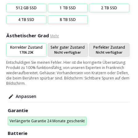
512 GB SSD
1 TB SSD
2 TB SSD
4 TB SSD
8 TB SSD
Ästhetischer Grad
Mehr
Korrekter Zustand
Sehr guter Zustand
Perfekter Zustand
1706.23€
Nicht verfügbar
Nicht verfügbar
Entschuldigen Sie meinen Fehler. Hier ist die korrigierte Übersetzung:
Produkt zu 100% funktionsfähig, von unseren Experten in Frankreich
wiederaufbereitet. Gehäuse: Vorhandensein von Kratzern oder Dellen,
die beim Berühren spürbar sind. Bildschirm: Sichtbare Spuren auf dem
Bildschirm.
Anpassen
Garantie
Verlängerte Garantie 24 Monate geschenkt
Batterie