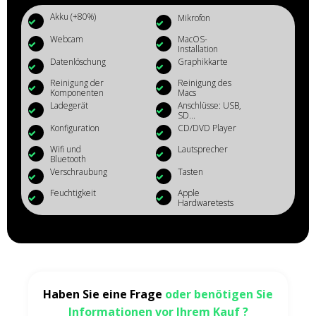
Akku (+80%)
Mikrofon
Webcam
MacOS-
Installation
Datenlöschung
Graphikkarte
Reinigung der
Reinigung des
Komponenten
Macs
Ladegerät
Anschlüsse: USB,
SD...
Konfiguration
CD/DVD Player
Wifi und
Lautsprecher
Bluetooth
Verschraubung
Tasten
Feuchtigkeit
Apple
Hardwaretests
Haben Sie eine Frage
oder benötigen Sie
Informationen vor Ihrem Kauf ?