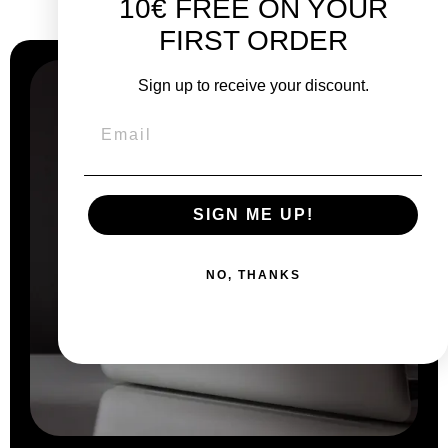
10€ FREE ON YOUR
Warum
Wählen Sie uns?
FIRST ORDER
Sign up to receive your discount.
SIGN ME UP!
NO, THANKS