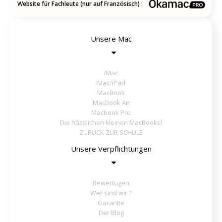
Website für Fachleute (nur auf Französisch) :
Unsere Mac
iMac
Mac/iPad
MacBook
MacBook Air
Macbook Pro
Die hässlichen kleinen MacBooks!
ZURÜCK ZUR SCHULE
Unsere Verpflichtungen
Bewertugen
Wer sind wir ?
Garantie
Der Blog