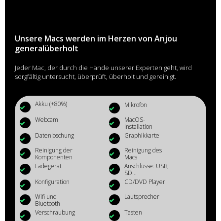
Unsere Macs werden im Herzen von Anjou
generalüberholt
Jeder Mac, der durch die Hände unserer Experten geht, wird
sorgfältig untersucht, überprüft, überholt und gereinigt.
Akku (+80%)
Mikrofon
Webcam
MacOS-
Installation
Datenlöschung
Graphikkarte
Reinigung der
Reinigung des
Komponenten
Macs
Ladegerät
Anschlüsse: USB,
SD...
Konfiguration
CD/DVD Player
Wifi und
Lautsprecher
Bluetooth
Verschraubung
Tasten