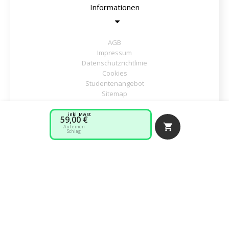
Informationen
AGB
Impressum
Datenschutzrichtlinie
Cookies
Studentenangebot
Sitemap
Hilfe brauchen ?
inkl. MwSt.
59,00 €

Auf einen
Schlag