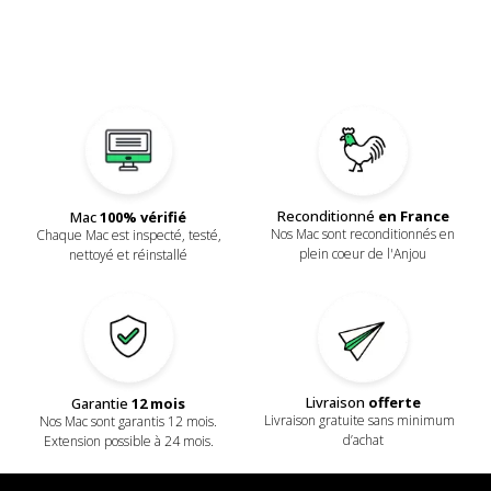
Reconditionné
en France
Mac
100% vérifié
Nos Mac sont reconditionnés en
Chaque Mac est inspecté, testé,
plein coeur de l'Anjou
nettoyé et réinstallé
Livraison
offerte
Garantie
12 mois
Livraison gratuite sans minimum
Nos Mac sont garantis 12 mois.
d’achat
Extension possible à 24 mois.