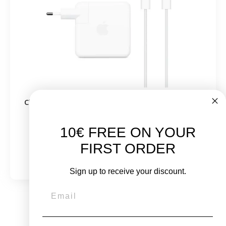
Chargeur MacBook Apple USBC 140W - MacBook
Pro 16" 2021 et 2023
10€ FREE ON YOUR
À partir de
FIRST ORDER
85,00 €
Sign up to receive your discount.