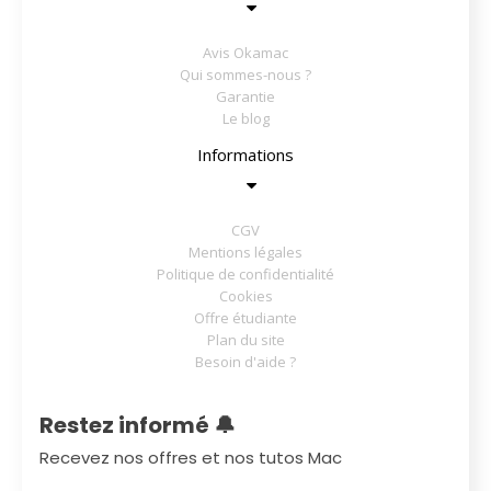
Avis Okamac
Qui sommes-nous ?
Garantie
Le blog
Informations
CGV
Mentions légales
Politique de confidentialité
Cookies
Offre étudiante
Plan du site
Besoin d'aide ?
Restez informé 🔔
Recevez nos offres et nos tutos Mac