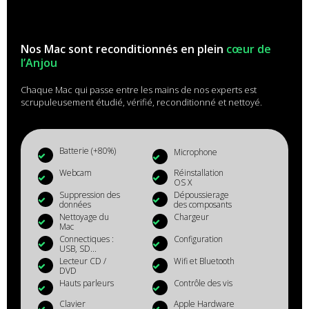
Nos Mac sont reconditionnés en plein
cœur de
l’Anjou
Chaque Mac qui passe entre les mains de nos experts est
scrupuleusement étudié, vérifié, reconditionné et nettoyé.
Batterie (+80%)
Microphone
Webcam
Réinstallation
OS X
Suppression des
Dépoussierage
données
des composants
Nettoyage du
Chargeur
Mac
Connectiques :
Configuration
USB, SD...
Lecteur CD /
Wifi et Bluetooth
DVD
Hauts parleurs
Contrôle des vis
Clavier
Apple Hardware