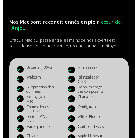
Nos Mac sont reconditionnés en plein
cœur de
l’Anjou
Chaque Mac qui passe entre les mains de nos experts est
scrupuleusement étudié, vérifié, reconditionné et nettoyé.
Batterie (+80%)
Microphone
Webcam
Réinstallation
OS X
Suppression des
Dépoussierage
données
des composants
Nettoyage du
Chargeur
Mac
Connectiques :
Configuration
USB, SD...
Lecteur CD /
Wifi et Bluetooth
DVD
Hauts parleurs
Contrôle des vis
Clavier
Apple Hardware