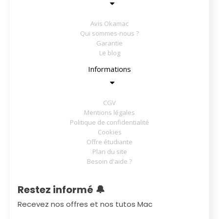
Avis Okamac
Qui sommes-nous ?
Garantie
Le blog
Informations
CGV
Mentions légales
Politique de confidentialité
Cookies
Offre étudiante
Plan du site
Besoin d'aide ?
Restez informé 🔔
Recevez nos offres et nos tutos Mac