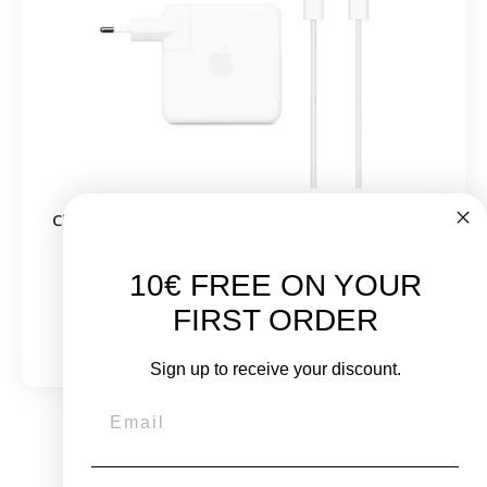
Chargeur MacBook Apple USBC 140W - MacBook
Pro 16" 2021 et 2023
10€ FREE ON YOUR
À partir de
FIRST ORDER
85,00 €
Sign up to receive your discount.