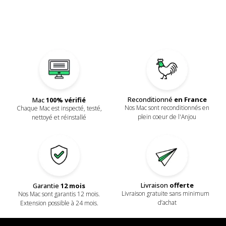
Reconditionné
en France
Mac
100% vérifié
Nos Mac sont reconditionnés en
Chaque Mac est inspecté, testé,
plein coeur de l'Anjou
nettoyé et réinstallé
Livraison
offerte
Garantie
12 mois
Livraison gratuite sans minimum
Nos Mac sont garantis 12 mois.
d’achat
Extension possible à 24 mois.