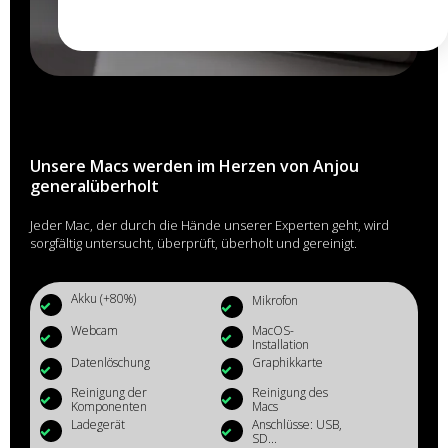
Unsere Macs werden im Herzen von Anjou
generalüberholt
Jeder Mac, der durch die Hände unserer Experten geht, wird
sorgfältig untersucht, überprüft, überholt und gereinigt.
Akku (+80%)
Mikrofon
Webcam
MacOS-
Installation
Datenlöschung
Graphikkarte
Reinigung der
Reinigung des
Komponenten
Macs
Ladegerät
Anschlüsse: USB,
SD...