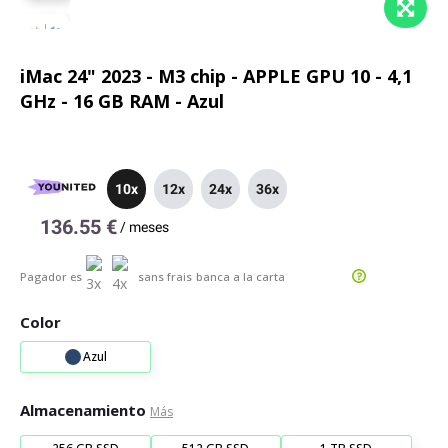
iMac 24" 2023 - M3 chip - APPLE GPU 10 - 4,1
GHz - 16 GB RAM - Azul
10x
12x
24x
36x
136.55 €
/
meses
Pagador es
sans frais
banca a la carta
Color
Azul
Almacenamiento
Más