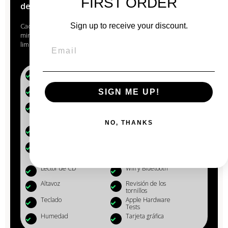
FIRST ORDER
del Anjou
Cada Mac que pasa por las manos de nuestros expertos está
Sign up to receive your discount.
minuciosamente estudiado, revisado, reacondicionado y
limpiado.
Batería (+80%)
Micrófono
Webcam
Reinstalación OS
SIGN ME UP!
X
Eliminación de
Desempolvado
datos
de los
componentes
NO, THANKS
Limpieza del
Cargador
MacBook
Conectores,
Configuración
puertos : USB,
SD...
Lector de CD
Wifi y Bluetooth
Altavoz
Revisión de los
tornillos
Teclado
Apple Hardware
Tests
Humedad
Tarjeta gráfica