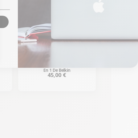
in
Adaptador Multipuerto USB C 8
En 1 De Belkin
Precio
45,00 €