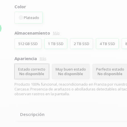
Color
Plateado
Almacenamiento
Más
512 GB SSD
1 TB SSD
2 TB SSD
4 TB SSD
Apariencia
Más
Estado correcto
Muy buen estado
Perfecto estado
No disponible
No disponible
No disponible
Producto 100% funcional, reacondicionado en Francia por nuestr
Carcasa: Presencia de arañazos o abolladuras detectables al tact
observan rastros en la pantalla.
Descripción