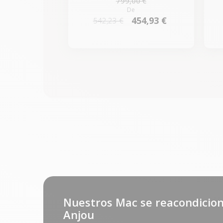
799,00 €
De
454,93 €
542,23 €
Nuestros Mac se reacondicion
Anjou