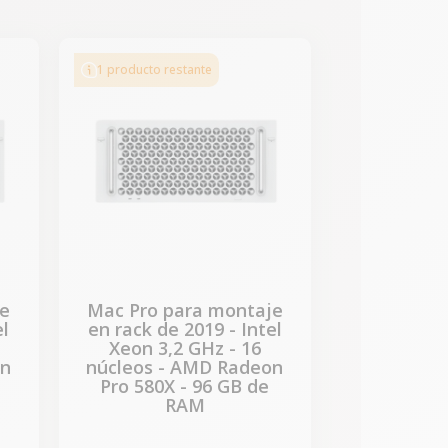
-619,00 €
REBAJAS
1 producto restante
je
Mac Pro para montaje
el
en rack de 2019 - Intel
Xeon 3,2 GHz - 16
on
núcleos - AMD Radeon
Pro 580X - 96 GB de
RAM