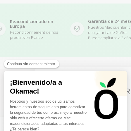
Garantía de 24 mes
Reacondicionado en
Europa
Nuestros Mac cuentan 
Reconditionnement de nos
una garantía de 2 años.
produits en France
Puede ampliarse a 3 año
10€ FREE ON YOUR
Related Products
FIRST ORDER
Sign up to receive your discount.