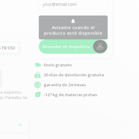
Avísame cuando el
producto esté disponible
Revender mi dispositivo
8 TB SSD
Envío gratuito
30 días de devolución gratuita
garantía de 24 meses
os expertos.
-127 kg de materias primas
o. Pantalla: Se