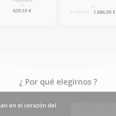
1.029,00 €
De
De
629,53 €
1.686,00 €
2.230,00 €
¿ Por qué elegirnos ?
an en el corazón del