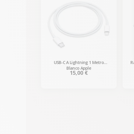
USB-C A Lightning 1 Metro
R
Blanco Apple
Precio
15,00 €