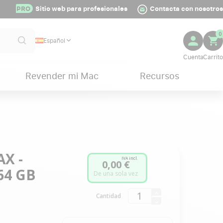
PRO
Sitio web para profesionales
Contacta con nosotros
0
Español
Revender mi Mac
Recursos
AX -
IVA incl.
0,00 €
64 GB
De una sola vez
Cantidad