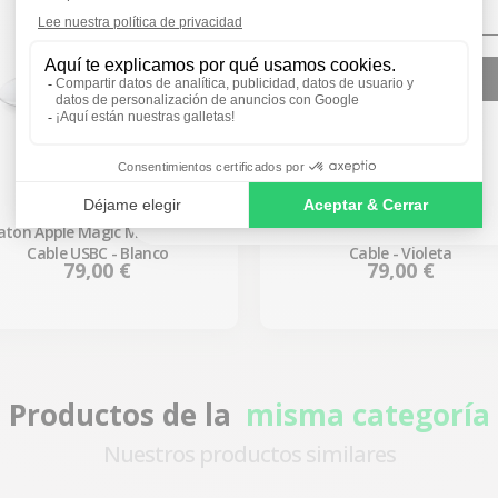
SIGN ME UP!
NO, THANKS
atón Apple Magic Mouse 3 Sin
Ratón Apple Magic Mouse 2 S
Cable USBC - Blanco
Cable - Violeta
Precio
Precio
79,00 €
79,00 €
Productos de la
misma categoría
Nuestros productos similares