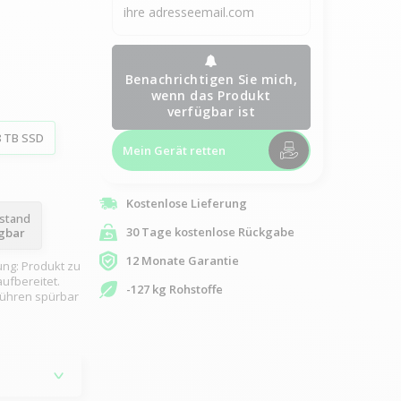
Benachrichtigen Sie mich,
wenn das Produkt
verfügbar ist
8 TB SSD
Mein Gerät retten
Kostenlose Lieferung
ustand
30 Tage kostenlose Rückgabe
ügbar
12 Monate Garantie
ung: Produkt zu
ufbereitet.
-127 kg Rohstoffe
rühren spürbar