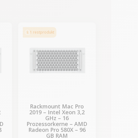
-619,00 €
SALES
1 restprodukt
Rackmount Mac Pro
2
2019 – Intel Xeon 3,2
GHz – 16
MD
Prozessorkerne – AMD
8
Radeon Pro 580X – 96
GB RAM