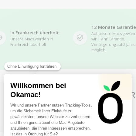
12 Monate Garantie
In Frankreich überholt
Auf unsere Macs gewäh
Unsere Macs werden in
wir 1 Jahr Garantie.
Frankreich überholt
Verlängerung auf 2 Jahre
möglich
10€ FREE ON YOUR
FIRST ORDER
Related Products
Sign up to receive your discount.