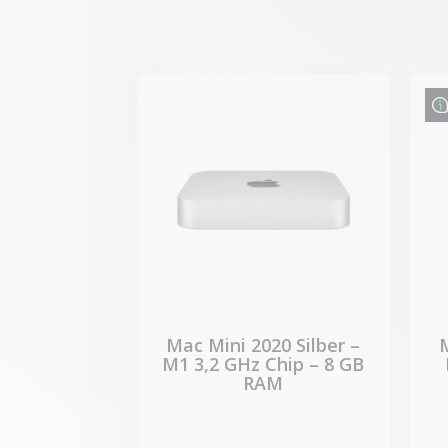
-87,30 €
SALES
Mac Mini 2020 Silber –
M
M1 3,2 GHz Chip – 8 GB
RAM