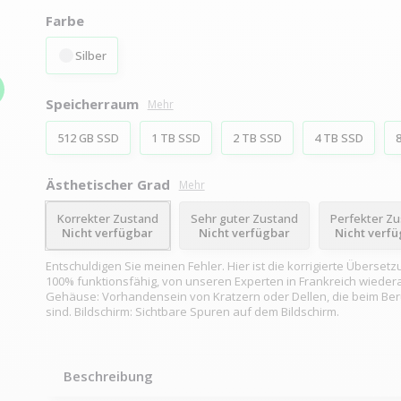
Farbe
Silber
Speicherraum
Mehr
512 GB SSD
1 TB SSD
2 TB SSD
4 TB SSD
Ästhetischer Grad
Mehr
Korrekter Zustand
Sehr guter Zustand
Perfekter Z
Nicht verfügbar
Nicht verfügbar
Nicht verf
Entschuldigen Sie meinen Fehler. Hier ist die korrigierte Übersetz
100% funktionsfähig, von unseren Experten in Frankreich wiedera
Gehäuse: Vorhandensein von Kratzern oder Dellen, die beim Be
sind. Bildschirm: Sichtbare Spuren auf dem Bildschirm.
Beschreibung