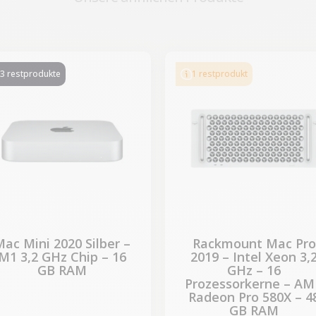
-544,00 €
SALES
3 restprodukte
1 restprodukt
ac Mini 2020 Silber –
Rackmount Mac Pro
M1 3,2 GHz Chip – 16
2019 – Intel Xeon 3,
GB RAM
GHz – 16
Prozessorkerne – A
Radeon Pro 580X – 4
GB RAM