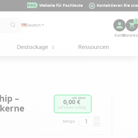
PRO
Website für Fachleute
Kontaktieren Sie uns
0
Deutsch
Destockage
Ressourcen
hip –
inkl. MwSt.
0,00 €
rkerne
Auf einen Schlag
Menge