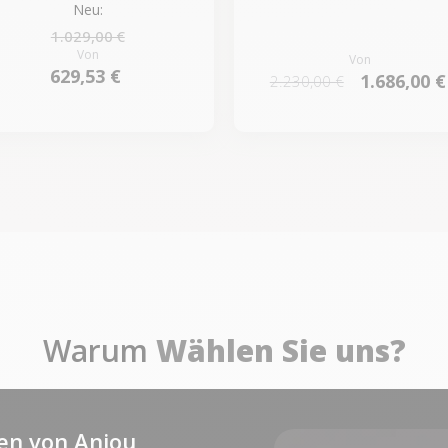
Neu:
1.029,00 €
Von
Von
629,53 €
1.686,00 €
2.230,00 €
Warum
Wählen Sie uns?
en von Anjou