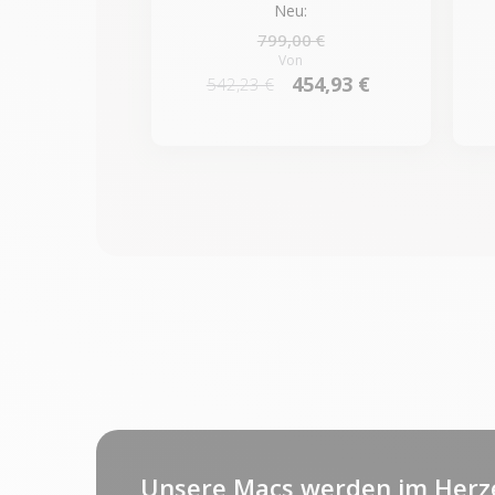
Neu:
799,00 €
Von
454,93 €
542,23 €
Unsere Macs werden im Herz