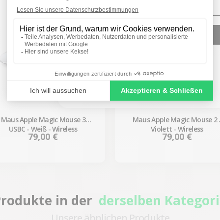
SIGN ME UP!
NO, THANKS
Maus Apple Magic Mouse 3
Maus Apple Magic Mouse 2 
USBC - Weiß - Wireless
Violett - Wireless
Preis
Preis
79,00 €
79,00 €
rodukte in der
derselben Kategor
Unsere ähnlichen Produkte