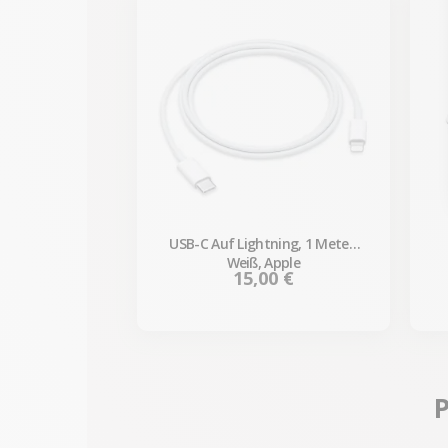
USB-C Auf Lightning, 1 Meter,
Weiß, Apple
Preis
15,00 €
P