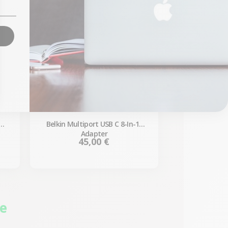
-
Belkin Multiport USB C 8-In-1-
Adapter
Preis
45,00 €
ie