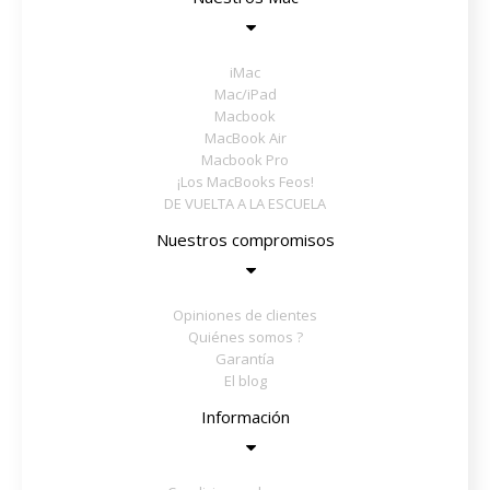
iMac
Mac/iPad
Macbook
MacBook Air
Macbook Pro
¡Los MacBooks Feos!
DE VUELTA A LA ESCUELA
Nuestros compromisos
Opiniones de clientes
Quiénes somos ?
Garantía
El blog
Información