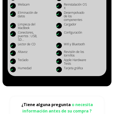
Webcam
Reinstalación OS
X
Eliminación de
Desempolvado
datos
de los
componentes
Limpieza del
Cargador
MacBook
Conectores,
Configuración
puertos : USB,
SD...
Lector de CD
Wifi y Bluetooth
Altavoz
Revisión de los
tornillos
Teclado
Apple Hardware
Tests
Humedad
Tarjeta gráfica
¿Tiene alguna pregunta
o necesita
información antes de su compra ?