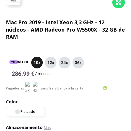
Mac Pro 2019 - Intel Xeon 3,3 GHz - 12
núcleos - AMD Radeon Pro W5500X - 32 GB de
RAM
10x
12x
24x
36x
286.99 €
/
meses
Pagador es
sans frais
banca a la carta
Color
Plateado
Almacenamiento
Más