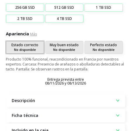
256 GB SSD
512 GB SSD
1 TB SSD
2 TB SSD
4 TB SSD
Apariencia
Más
Estado correcto
Muy buen estado
Perfecto estado
No disponible
No disponible
No disponible
Producto 100% funcional, reacondicionado en Francia por nuestros
expertos. Carcasa: Presencia de arañazos o abolladuras detectables al
tacto. Pantalla: Se observan rastros en la pantalla.
Entrega prevista entre
08/11/2026 y 08/13/2026
Descripción
Ficha técnica
Incluido en la caja