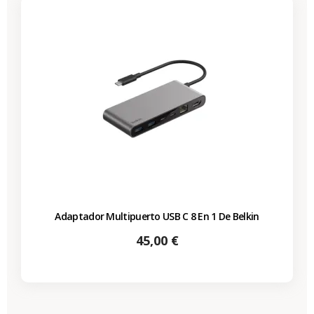
Adaptador Multipuerto USB C 8 En 1 De Belkin
Precio
45,00 €