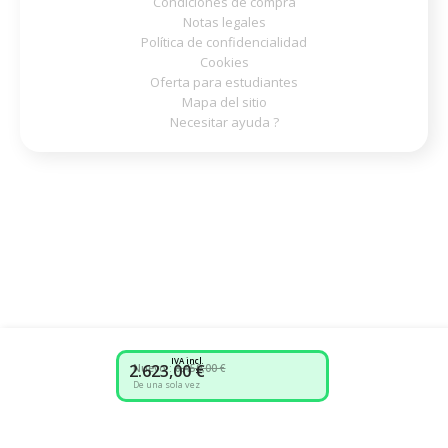
Condiciones de compra
Notas legales
Política de confidencialidad
Cookies
Oferta para estudiantes
Mapa del sitio
Necesitar ayuda ?
IVA incl.
2.623,00 €
Nuevo :
8.459,00 €
De una sola vez