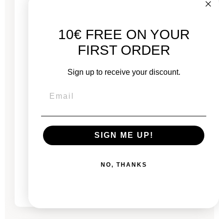
10€ FREE ON YOUR
FIRST ORDER
Sign up to receive your discount.
Mac Pro para montaje en rack de 2019 - Intel
Xeon 3,2 GHz - 16 núcleos - AMD Radeon Pro
SIGN ME UP!
580X - 48 GB de RAM
NO, THANKS
De
1.686,00 €
2.230,00 €
-619,00 €
REBAJAS