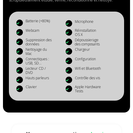
scrupuleusement étudié, vérifié, reconditionné et nettoyé.
Batterie (+80%)
Microphone
Webcam
Réinstallation
OS X
Suppression des
Dépoussierage
données
des composants
Nettoyage du
Chargeur
Mac
Connectiques :
Configuration
USB, SD...
Lecteur CD /
Wifi et Bluetooth
DVD
Hauts parleurs
Contrôle des vis
Clavier
Apple Hardware
Tests