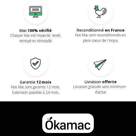
Reconditionné
en France
Mac
100% vérifié
Nos Mac sont reconditionnés en
Chaque Mac est inspecté, testé,
plein coeur de l'Anjou
nettoyé et réinstallé
Livraison
offerte
Garantie
12 mois
Livraison gratuite sans minimum
Nos Mac sont garantis 12 mois.
d’achat
Extension possible à 24 mois.