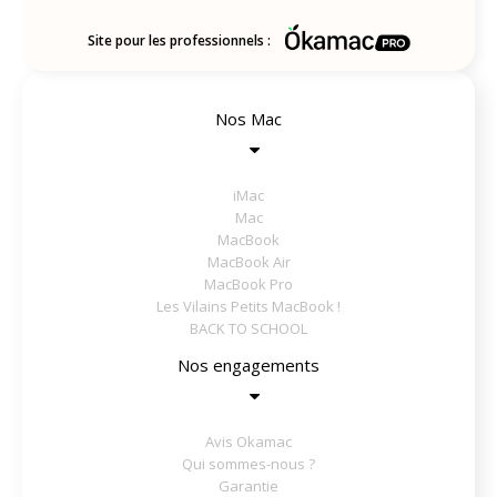
Site pour les professionnels :
Nos Mac
iMac
Mac
MacBook
MacBook Air
MacBook Pro
Les Vilains Petits MacBook !
BACK TO SCHOOL
Nos engagements
Avis Okamac
Qui sommes-nous ?
Garantie