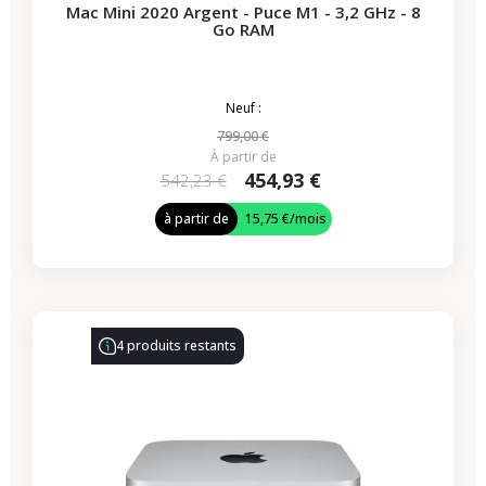
Mac Mini 2020 Argent - Puce M1 - 3,2 GHz - 8
Go RAM
Neuf :
799,00 €
À partir de
454,93 €
542,23 €
à partir de
15,75 €
/mois
4 produits restants