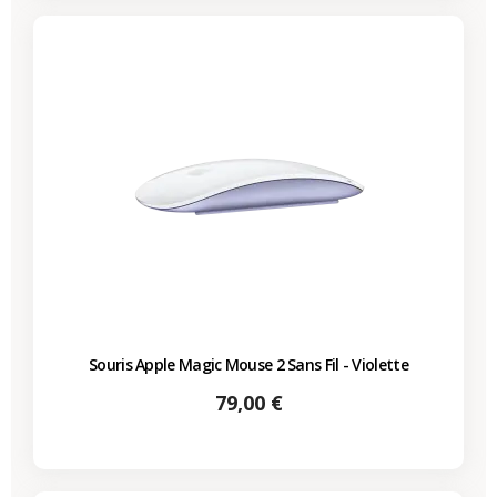
Souris Apple Magic Mouse 2 Sans Fil - Violette
Prix
79,00 €