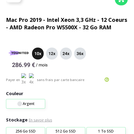
Mac Pro 2019 - Intel Xeon 3,3 GHz - 12 Coeurs
- AMD Radeon Pro W5500X - 32 Go RAM
10x
12x
24x
36x
286.99 €
/
mois
Payer en
sans frais
par carte bancaire
Couleur
Argent
Stockage
En savoir plus
256 Go SSD
512 Go SSD
1 To SSD