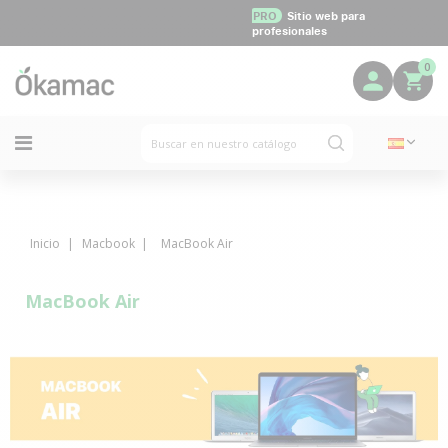
PRO
Sitio web para
profesionales
0
Inicio
Macbook
MacBook Air
MacBook Air