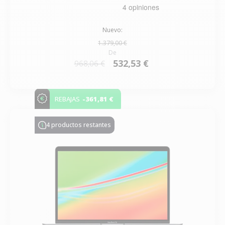
Nuevo:
1.379,00 €
De
532,53 €
968,06 €
-361,81 €
REBAJAS
4 productos restantes