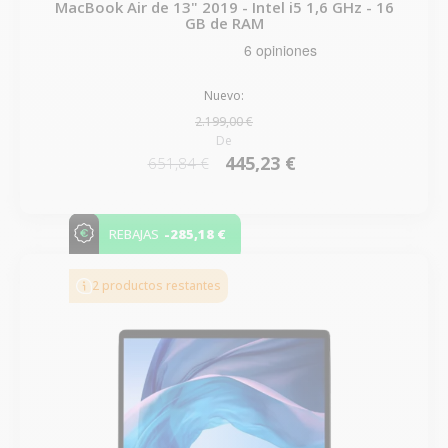
MacBook Air de 13" 2019 - Intel i5 1,6 GHz - 16
GB de RAM
Nuevo:
2.199,00 €
De
445,23 €
651,84 €
-285,18 €
REBAJAS
2 productos restantes