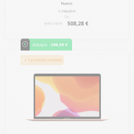
Nuevo:
1.749,00 €
De
508,28 €
847,78 €
-286,00 €
REBAJAS
1 producto restante