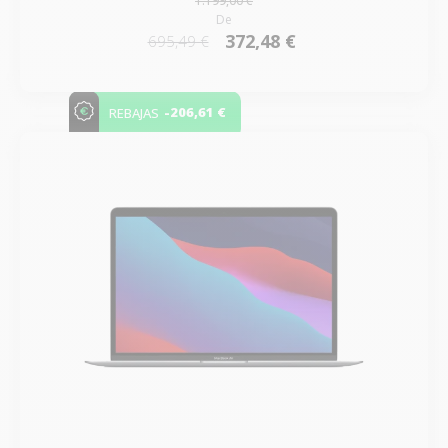
1.199,00 €
De
372,48 €
695,49 €
-206,61 €
REBAJAS