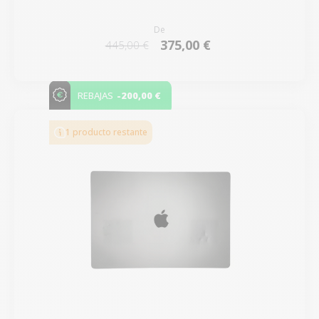
De
375,00 €
445,00 €
-200,00 €
REBAJAS
1 producto restante