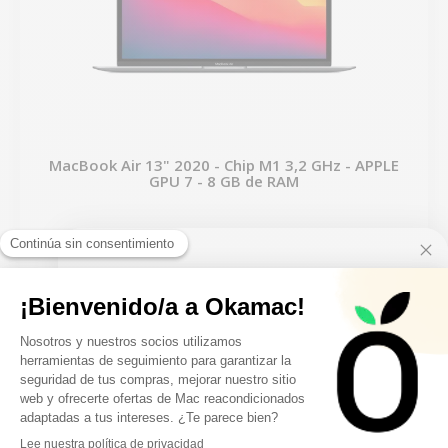
MacBook Air 13" 2020 - Chip M1 3,2 GHz - APPLE
GPU 7 - 8 GB de RAM
Nuevo:
2.749,00 €
De
10€ FREE ON YOUR
484,03 €
912,77 €
FIRST ORDER
FILTER
Sign up to receive your discount.
-235,71 €
REBAJAS
2 productos restantes