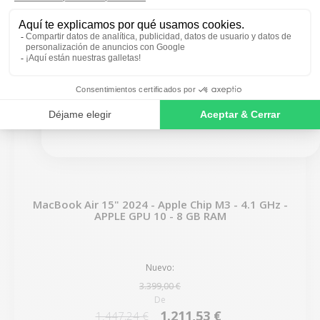
SIGN ME UP!
NO, THANKS
MacBook Air 15" 2024 - Apple Chip M3 - 4.1 GHz -
APPLE GPU 10 - 8 GB RAM
Nuevo:
3.399,00 €
De
1.211,53 €
1.447,24 €