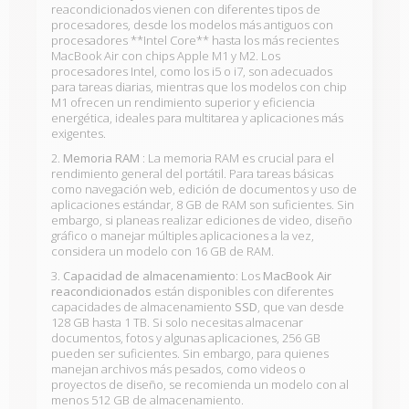
reacondicionados vienen con diferentes tipos de
procesadores, desde los modelos más antiguos con
procesadores **Intel Core** hasta los más recientes
MacBook Air con chips Apple M1 y M2
. Los
procesadores Intel, como los i5 o i7, son adecuados
para tareas diarias, mientras que los modelos con chip
M1 ofrecen un rendimiento superior y eficiencia
energética, ideales para multitarea y aplicaciones más
exigentes.
2.
Memoria RAM
: La memoria RAM es crucial para el
rendimiento general del portátil. Para tareas básicas
como navegación web, edición de documentos y uso de
aplicaciones estándar, 8 GB de RAM son suficientes. Sin
embargo, si planeas realizar ediciones de video, diseño
gráfico o manejar múltiples aplicaciones a la vez,
considera un modelo con 16 GB de RAM.
3.
Capacidad de almacenamiento
: Los
MacBook Air
reacondicionados
están disponibles con diferentes
capacidades de almacenamiento
SSD
, que van desde
128 GB hasta 1 TB. Si solo necesitas almacenar
documentos, fotos y algunas aplicaciones, 256 GB
pueden ser suficientes. Sin embargo, para quienes
manejan archivos más pesados, como videos o
proyectos de diseño, se recomienda un modelo con al
menos 512 GB de almacenamiento.